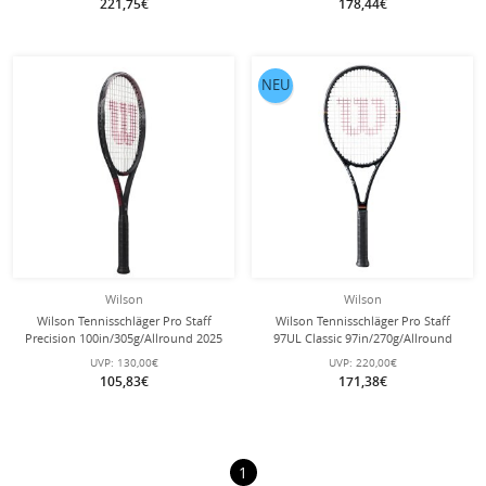
221,75€
178,44€
NEU
Wilson
Wilson
Wilson Tennisschläger Pro Staff
Wilson Tennisschläger Pro Staff
Precision 100in/305g/Allround 2025
97UL Classic 97in/270g/Allround
- besaitet -
2026 schwarz - besaitet -
UVP:
130,00€
UVP:
220,00€
105,83€
171,38€
1