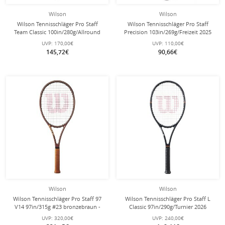
Wilson
Wilson
Wilson Tennisschläger Pro Staff
Wilson Tennisschläger Pro Staff
Team Classic 100in/280g/Allround
Precision 103in/269g/Freizeit 2025
2026 schwarz - besaitet -
schwarz - besaitet -
UVP:
170,00€
UVP:
110,00€
145,72€
90,66€
Wilson
Wilson
Wilson Tennisschläger Pro Staff 97
Wilson Tennisschläger Pro Staff L
V14 97in/315g #23 bronzebraun -
Classic 97in/290g/Turnier 2026
unbesaitet -
schwarz - unbesaitet -
UVP:
320,00€
UVP:
240,00€