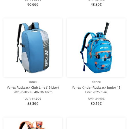
90,66€
48,30€
Yonex
Yonex
Yonex Rucksack Club Line (19 Liter)
Yonex Kinder-Rucksack Junior 15
2025 hellblau 48x30x18cm
Liter 2025 blau
UVP:
64,90€
UVP:
34,90€
55,36€
30,16€