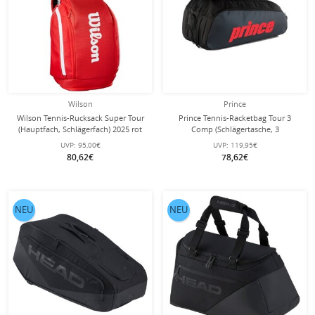
Wilson
Prince
Wilson Tennis-Rucksack Super Tour
Prince Tennis-Racketbag Tour 3
(Hauptfach, Schlägerfach) 2025 rot
Comp (Schlägertasche, 3
Hauptfächer, Thermofach) 2025
UVP:
95,00€
UVP:
119,95€
schwarz/rot 12er
80,62€
78,62€
NEU
NEU