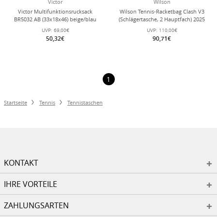
Victor
Wilson
Victor Multifunktionsrucksack
Wilson Tennis-Racketbag Clash V3
BR5032 AB (33x18x46) beige/blau
(Schlägertasche, 2 Hauptfach) 2025
schwarz 6er
UVP:
69,00€
UVP:
110,00€
50,32€
90,71€
1
Startseite
Tennis
Tennistaschen
KONTAKT
IHRE VORTEILE
ZAHLUNGSARTEN