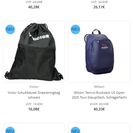
UVP:
49,99€
UVP:
34,90€
40,28€
26,17€
NEU
NEU
Victor
Wilson
Victor Schuhbeutel Drawstringbag
Wilson Tennis-Rucksack US Open
schwarz
2025 Tour (Hauptfach, Schlägerfach)
navyblau
UVP:
19,90€
eUVP:
80,00€
16,08€
40,33€
NEU
NEU