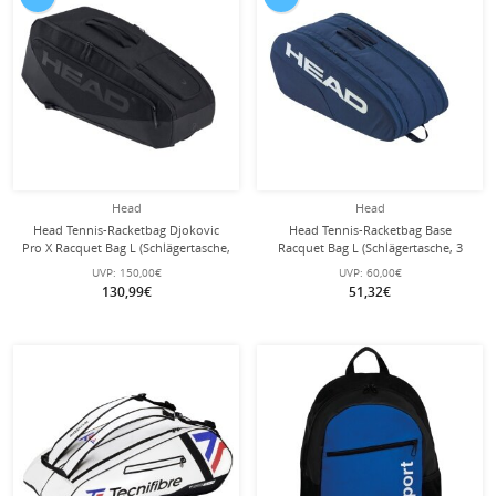
Head
Head
Head Tennis-Racketbag Djokovic
Head Tennis-Racketbag Base
Pro X Racquet Bag L (Schlägertasche,
Racquet Bag L (Schlägertasche, 3
2 Hauptfächer) 2025 schwarz 9er
Hauptfächer) 2025 navyblau 9er
UVP:
150,00€
UVP:
60,00€
130,99€
51,32€