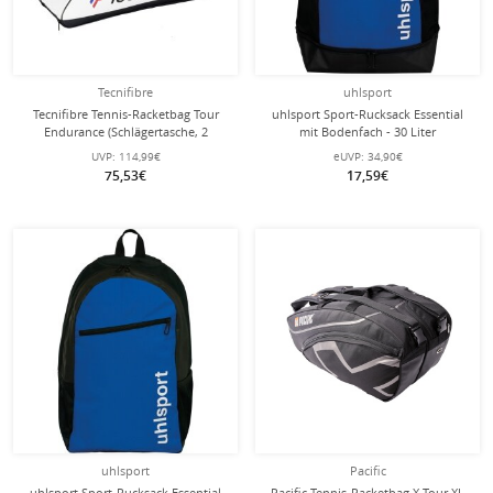
Tecnifibre
uhlsport
Tecnifibre Tennis-Racketbag Tour
uhlsport Sport-Rucksack Essential
Endurance (Schlägertasche, 2
mit Bodenfach - 30 Liter
Hauptfächer, Schuhfach) 2025 weiss
UVP:
114,99€
eUVP:
34,90€
12er
75,53€
17,59€
uhlsport
Pacific
uhlsport Sport-Rucksack Essential
Pacific Tennis-Racketbag X Tour XL