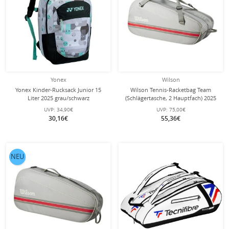
Yonex
Wilson
Yonex Kinder-Rucksack Junior 15
Wilson Tennis-Racketbag Team
Liter 2025 grau/schwarz
(Schlägertasche, 2 Hauptfach) 2025
grau 6er
UVP:
34,90€
UVP:
75,00€
30,16€
55,36€
NEU