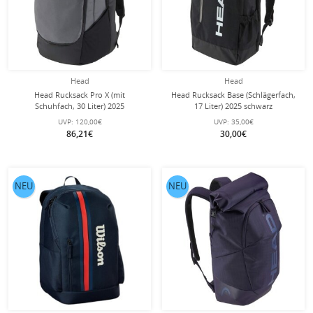
Head
Head
Head Rucksack Pro X (mit
Head Rucksack Base (Schlägerfach,
Schuhfach, 30 Liter) 2025
17 Liter) 2025 schwarz
dunkelgrau/schwarz
UVP:
120,00€
UVP:
35,00€
86,21€
30,00€
NEU
NEU