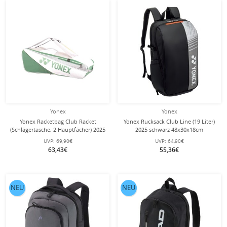
Yonex
Yonex
Yonex Racketbag Club Racket
Yonex Rucksack Club Line (19 Liter)
(Schlägertasche, 2 Hauptfächer) 2025
2025 schwarz 48x30x18cm
weiss 6er
UVP:
69,90€
UVP:
64,90€
63,43€
55,36€
NEU
NEU