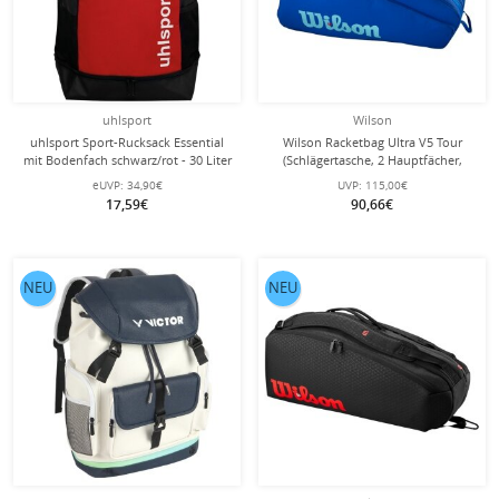
uhlsport
Wilson
uhlsport Sport-Rucksack Essential
Wilson Racketbag Ultra V5 Tour
mit Bodenfach schwarz/rot - 30 Liter
(Schlägertasche, 2 Hauptfächer,
Schuhfach) 2025 elektrikblau 12er
eUVP:
34,90€
UVP:
115,00€
17,59€
90,66€
NEU
NEU