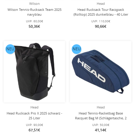
Wilson
Head
Wilson Tennis-Rucksack Team 2025
Head Rucksack Tour Racqpack
navyblau
(Rolltop) 2025 dunkelblau - 40 Liter
UVP:
60,00€
UVP:
110,00€
50,36€
90,66€
NEU
NEU
Head
Head
Head Rucksack Pro X 2025 schwarz -
Head Tennis-Racketbag Base
25 Liter
Racquet Bag M (Schlägertasche, 2
Hauptfächer) 2025 navyblau 6er
UVP:
90,00€
UVP:
50,00€
67,51€
41,14€