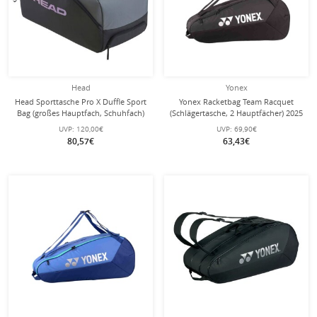
Head
Yonex
Head Sporttasche Pro X Duffle Sport
Yonex Racketbag Team Racquet
Bag (großes Hauptfach, Schuhfach)
(Schlägertasche, 2 Hauptfächer) 2025
2025 schwarz/dunkelgrau
schwarz 6er
UVP:
120,00€
UVP:
69,90€
80,57€
63,43€