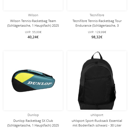
Wilson
Tecnifibre
Wilson Tennis-Racketbag Team
Tecnifibre Tennis-Racketbag Tour
(Schlägertasche, 1 Hauptfach) 2025
Endurance (Schlägertasche, 3
grau 3er
Hauptfächer, Schuhfach) 2025 weiss
UVP:
55,00€
UVP:
129,99€
15er
40,24€
98,32€
Dunlop
uhlsport
Dunlop Racketbag SX Club
uhlsport Sport-Rucksack Essential
(Schlägertasche, 1 Hauptfach) 2025
mit Bodenfach schwarz - 30 Liter
blaugrün/gelb 3er