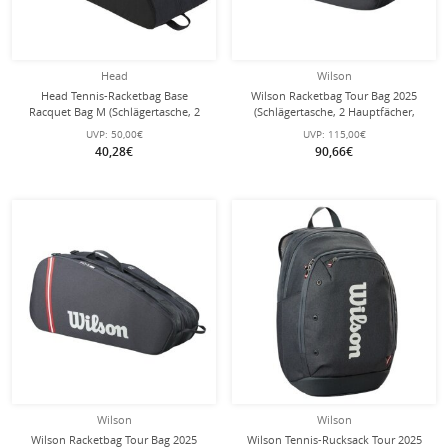
Head
Wilson
Head Tennis-Racketbag Base
Wilson Racketbag Tour Bag 2025
Racquet Bag M (Schlägertasche, 2
(Schlägertasche, 2 Hauptfächer,
Hauptfächer) 2025 schwarz 6er
Schuhfach) schwarz 12er
UVP:
50,00€
UVP:
115,00€
40,28€
90,66€
Wilson
Wilson
Wilson Racketbag Tour Bag 2025
Wilson Tennis-Rucksack Tour 2025