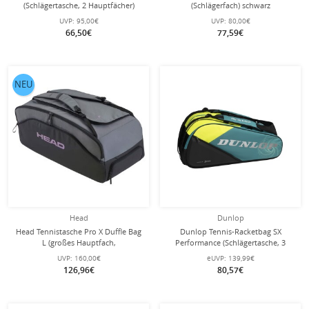
(Schlägertasche, 2 Hauptfächer)
(Schlägerfach) schwarz
schwarz 6er
UVP:
95,00€
UVP:
80,00€
66,50€
77,59€
NEU
Head
Dunlop
Head Tennistasche Pro X Duffle Bag
Dunlop Tennis-Racketbag SX
L (großes Hauptfach,
Performance (Schlägertasche, 3
Schläger+Schuhfach) 2025
Hauptfächer, Thermofach) 2025
UVP:
160,00€
eUVP:
139,99€
schwarz/dunkelgrau
blaugrün/gelb 12er
126,96€
80,57€