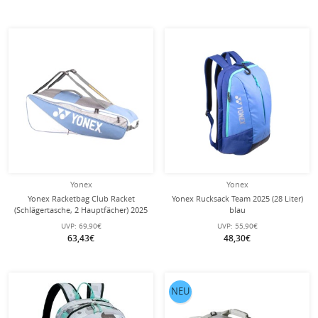
Yonex
Yonex
Yonex Racketbag Club Racket
Yonex Rucksack Team 2025 (28 Liter)
(Schlägertasche, 2 Hauptfächer) 2025
blau
hellblau 6er
UVP:
69,90€
UVP:
55,90€
63,43€
48,30€
NEU