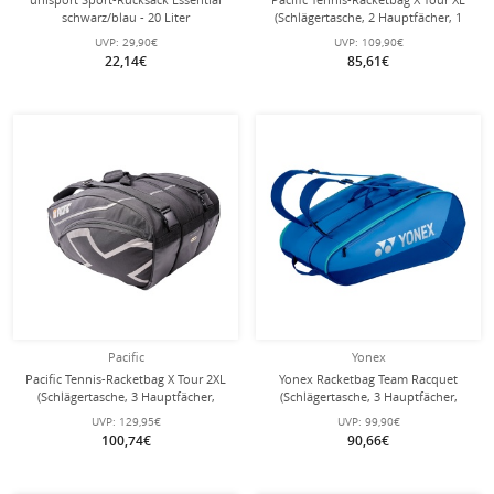
schwarz/blau - 20 Liter
(Schlägertasche, 2 Hauptfächer, 1
Thermofach) 2025 schwarz/chrome
UVP:
29,90€
UVP:
109,90€
6er
22,14€
85,61€
Pacific
Yonex
Pacific Tennis-Racketbag X Tour 2XL
Yonex Racketbag Team Racquet
(Schlägertasche, 3 Hauptfächer,
(Schlägertasche, 3 Hauptfächer,
Thermofach) 2025 schwarz/chrome
Schuhfach) 2025 blau 12er
UVP:
129,95€
UVP:
99,90€
12er
100,74€
90,66€