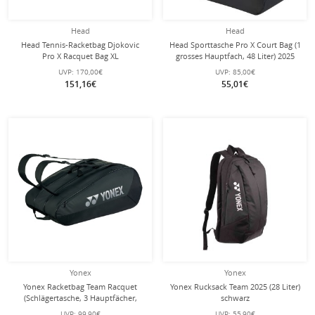
Head
Head
Head Tennis-Racketbag Djokovic
Head Sporttasche Pro X Court Bag (1
Pro X Racquet Bag XL
grosses Hauptfach, 48 Liter) 2025
(Schlägertasche, 3 Hauptfächer) 2025
schwarz
UVP:
170,00€
UVP:
85,00€
schwarz 12er
151,16€
55,01€
Yonex
Yonex
Yonex Racketbag Team Racquet
Yonex Rucksack Team 2025 (28 Liter)
(Schlägertasche, 3 Hauptfächer,
schwarz
Schuhfach) 2025 schwarz 12er
UVP:
99,90€
UVP:
55,90€