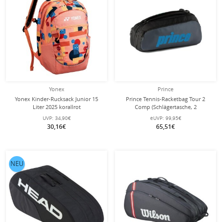
Yonex
Prince
Yonex Kinder-Rucksack Junior 15
Prince Tennis-Racketbag Tour 2
Liter 2025 korallrot
Comp (Schlägertasche, 2
Hauptfächer, Thermofach) 2025
UVP:
34,90€
eUVP:
99,95€
schwarz/blau 6er
30,16€
65,51€
NEU