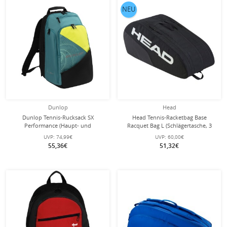
NEU
Dunlop
Head
Dunlop Tennis-Rucksack SX
Head Tennis-Racketbag Base
Performance (Haupt- und
Racquet Bag L (Schlägertasche, 3
Schlägerfach) 2025 blaugrün/gelb
Hauptfächer) 2025 schwarz 9er
UVP:
74,99€
UVP:
60,00€
55,36€
51,32€