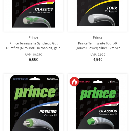
Prince
Prince
Prince Tennissaite Synthetic Gut
Prince Tennissaite Tour XR
Duraflex (Allround+Haltbarkeit) gelb
(Touch+Power) silber 12m Set
12m Set
UVP:
10,95€
UVP:
6,95€
6,55€
4,54€