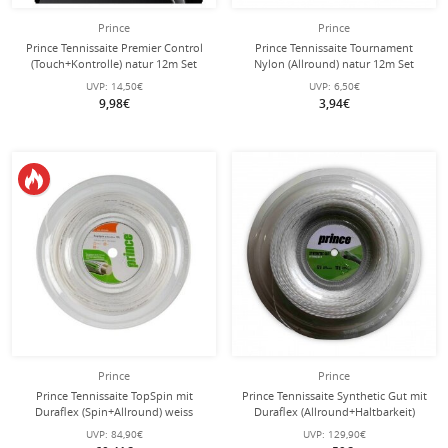
Prince
Prince
Prince Tennissaite Premier Control
Prince Tennissaite Tournament
(Touch+Kontrolle) natur 12m Set
Nylon (Allround) natur 12m Set
UVP:
14,50€
UVP:
6,50€
9,98€
3,94€
Prince
Prince
Prince Tennissaite TopSpin mit
Prince Tennissaite Synthetic Gut mit
Duraflex (Spin+Allround) weiss
Duraflex (Allround+Haltbarkeit)
100m Rolle
weiss 200m Rolle
UVP:
84,90€
UVP:
129,90€