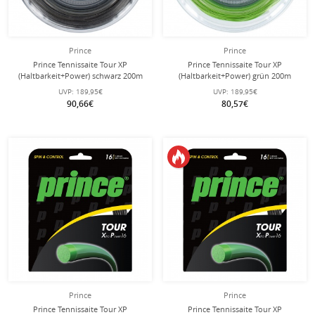
Prince
Prince
Prince Tennissaite Tour XP
Prince Tennissaite Tour XP
(Haltbarkeit+Power) schwarz 200m
(Haltbarkeit+Power) grün 200m
Rolle
Rolle
UVP:
189,95€
UVP:
189,95€
90,66€
80,57€
Prince
Prince
Prince Tennissaite Tour XP
Prince Tennissaite Tour XP