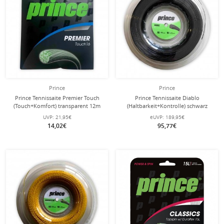
Prince
Prince
Prince Tennissaite Premier Touch
Prince Tennissaite Diablo
(Touch+Komfort) transparent 12m
(Haltbarkeit+Kontrolle) schwarz
Set
200m Rolle
UVP:
21,95€
eUVP:
189,95€
14,02€
95,77€