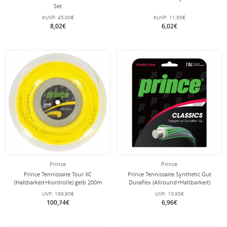
Set
eUVP:
45,00€
eUVP:
11,95€
8,02€
6,02€
Prince
Prince
Prince Tennissaite Tour XC
Prince Tennissaite Synthetic Gut
(Haltbarkeit+Kontrolle) gelb 200m
Duraflex (Allround+Haltbarkeit)
Rolle
weiss 12m Set
UVP:
189,90€
UVP:
10,95€
100,74€
6,96€