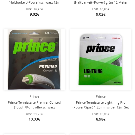
(Haltbarkeit+Power) schwarz 12m
(Haltbarkeit+Power) grün 12 Meter
Set
Set
UVP:
16,95€
UVP:
16,95€
9,02€
9,02€
Prince
Prince
Prince Tennissaite Premier Control
Prince Tennissaite Lightning Pro
(Touch+Kontrolle) schwarz
(Power+Spin) 1,25mm silber 12m Set
Tennissaite 12m Set
UVP:
21,95€
UVP:
13,95€
10,03€
8,98€