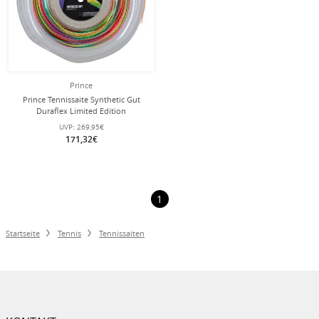
Prince
Prince Tennissaite Synthetic Gut
Duraflex Limited Edition
(Allround+Haltbarkeit) bunt 200
UVP:
269,95€
Meter Rolle
171,32€
1
Startseite
Tennis
Tennissaiten