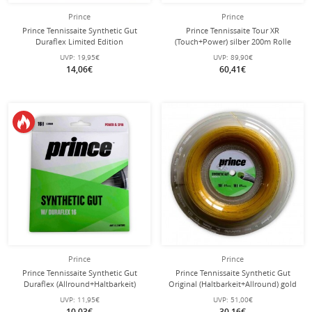
Prince
Prince
Prince Tennissaite Synthetic Gut
Prince Tennissaite Tour XR
Duraflex Limited Edition
(Touch+Power) silber 200m Rolle
(Allround+Haltbarkeit) bunt 12m Set
UVP:
19,95€
UVP:
89,90€
14,06€
60,41€
Prince
Prince
Prince Tennissaite Synthetic Gut
Prince Tennissaite Synthetic Gut
Duraflex (Allround+Haltbarkeit)
Original (Haltbarkeit+Allround) gold
schwarz 12m Set
100 Meter Rolle
UVP:
11,95€
UVP:
51,00€
10,03€
30,16€