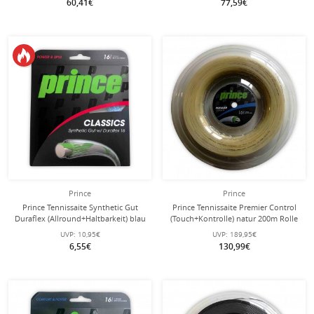
60,41€
77,59€
Prince
Prince
Prince Tennissaite Synthetic Gut
Prince Tennissaite Premier Control
Duraflex (Allround+Haltbarkeit) blau
(Touch+Kontrolle) natur 200m Rolle
12m Set
UVP:
10,95€
UVP:
189,95€
6,55€
130,99€