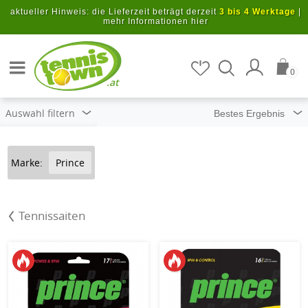
Zum Hauptinhalt springen
aktueller Hinweis: die Lieferzeit beträgt derzeit
3 bis 4 Werktage
|
mehr Informationen hier
Artikel suchen
0
.at
Auswahl filtern
Marke:
Prince
Tennissaiten