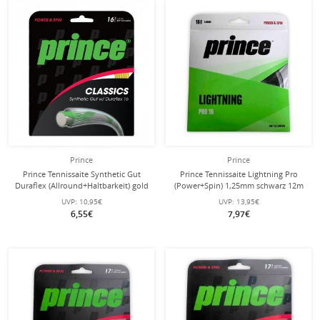
Prince
Prince
Prince Tennissaite Synthetic Gut
Prince Tennissaite Lightning Pro
Duraflex (Allround+Haltbarkeit) gold
(Power+Spin) 1,25mm schwarz 12m
12m Set
Set
UVP:
10,95€
UVP:
13,95€
6,55€
7,97€