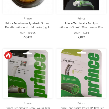
Prince
Prince
Prince Tennissaite Synthetic Gut mit
Prince Tennissaite TopSpin
Duraflex (Allround+Haltbarkeit) gold
(Allround/Spin) 1.38mm weiss 12m
200m Rolle
Set
UVP:
119,90€
eUVP:
11,95€
70,49€
7,01€
Prince
Prince
Prince Tennissaite Recoil weiss 12m
Prince Tennissaite Poly EXP 12m Set