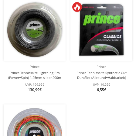
Prince
Prince
Prince Tennissaite Lightning Pro
Prince Tennissaite Synthetic Gut
(Power+Spin) 1,25mm silber 200m
Duraflex (Allround+Haltbarkeit)
Rolle
platinum 12m Set
UVP:
199,95€
UVP:
10,95€
130,99€
6,55€