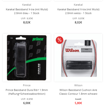
Karakal
Karakal
Karakal Basisband X-tra (mit Wulst)
Karakal Basisband X-tra (mit Wulst)
2.0mm blau - 1 Stück
2.0mm weiss - 1 Stück
UVP:
9,95€
UVP:
9,95€
8,02€
8,02€
10% reduziert
Prince
Wilson
Prince Basisband Dura Rib+ 1.9mm
Wilson Basisband Cushion Aire
(Haftung+Schweissabsorbtion)
Classic Contour 1.8mm schwarz
schwarz - 1 Stück
UVP:
8,95€
6,44€
6,00€
5,80€