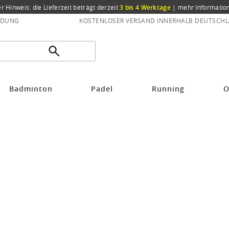
er Hinweis: die Lieferzeit beträgt derzeit
3 bis 4 Werktage
|
mehr Informatio
NDUNG
KOSTENLOSER VERSAND INNERHALB DEUTSCHL
Badminton
Padel
Running
O