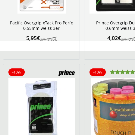
Pacific Overgrip xTack Pro Perfo
Prince Overgrip Du
0.55mm weiss 3er
0.6mm weiss 3
5,95€
4,02€
9,95€
6,9
UVP:
UVP:
-10%
-10%
10% reduziert
10% reduziert