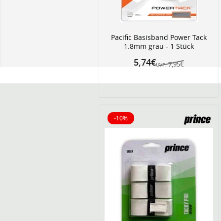
Pacific Basisband Power Tack
1.8mm grau - 1 Stück
5,74€
7,95€
UVP:
-10%
10% reduziert