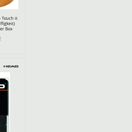
 Touch it
figkeit)
0er Box
€