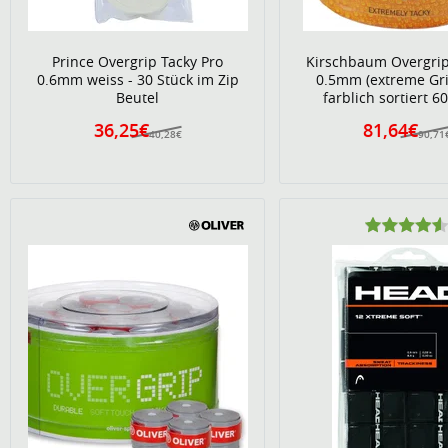
Prince Overgrip Tacky Pro
Kirschbaum Overgrip
0.6mm weiss - 30 Stück im Zip
0.5mm (extreme Grif
Beutel
farblich sortiert 6
36,25€
81,64€
40,28€
90,71