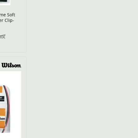
me Soft
r Clip-
00€