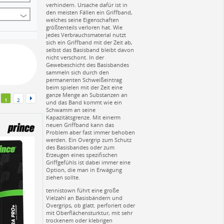
verhindern. Ursache dafür ist in
den meisten Fällen ein Griffband,
welches seine Eigenschaften
größtenteils verloren hat. Wie
jedes Verbrauchsmaterial nutzt
sich ein Griffband mit der Zeit ab,
selbst das Basisband bleibt davon
nicht verschont. In der
Gewebeschicht des Basisbandes
sammeln sich durch den
permanenten Schweißeintrag
beim spielen mit der Zeit eine
ganze Menge an Substanzen an
1
2
und das Band kommt wie ein
Schwamm an seine
Kapazitätsgrenze. Mit einerm
neuen Griffband kann das
Problem aber fast immer behoben
werden. Ein Overgrip zum Schutz
des Basisbandes oder zum
Erzeugen eines spezifischen
Griffgefühls ist dabei immer eine
Option, die man in Erwägung
ziehen sollte.
tennistown führt eine große
Vielzahl an Basisbändern und
Overgrips, ob glatt. perforiert oder
mit Oberflächensturktur, mit sehr
trockenem oder klebrigen