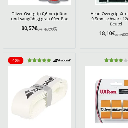
Oliver Overgrip 0,6mm (dünn
Head Overgrip Xtre
und saugfähig) grau 60er Box
0.5mm schwarz 12e
Beutel
80,57€
150,00€
UVP:
18,10€
25,
UVP:
-10%
10% reduziert