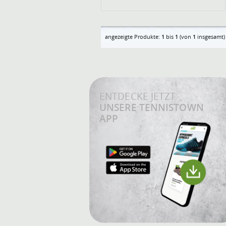
angezeigte Produkte:
1
bis
1
(von
1
insgesamt)
ENTDECKE JETZT
UNSERE TENNISTOWN
APP