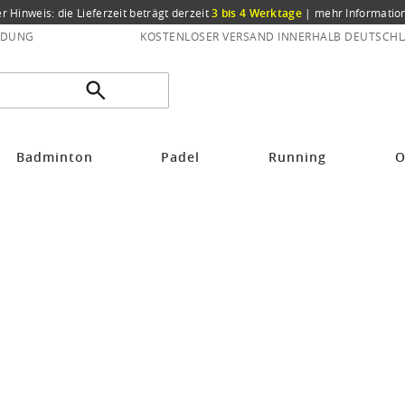
er Hinweis: die Lieferzeit beträgt derzeit
3 bis 4 Werktage
|
mehr Informatio
NDUNG
KOSTENLOSER VERSAND INNERHALB DEUTSCHL
Badminton
Padel
Running
O