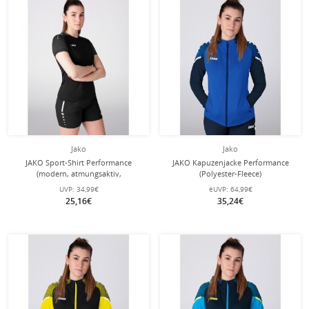
Jako
Jako
JAKO Sport-Shirt Performance
JAKO Kapuzenjacke Performance
(modern, atmungsaktiv,
(Polyester-Fleece)
schnelltrocknend)
royalblau/marineblau Damen
UVP:
34,99€
eUVP:
64,99€
schwarz/anthrazitgrau Damen
25,16€
35,24€