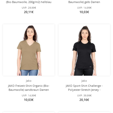
(Bio-Baumwolle, 200g/m2) hellblau
Baumwolle) gelb Damen
Damen
UVP:
29,99€
UVP:
14,99€
20,11€
10,03€
Jako
Jako
JAKO Freizeit-Shirt Organic (Bio-
JAKO Sport-Shirt Challenge -
Baumwolle) sandbraun Damen
Polyester-Stretch-Jersey -
schwarz/weiss Damen
UVP:
14,99€
UVP:
39,99€
10,03€
20,16€