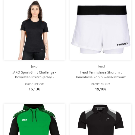
Jako
Head
JAKO Sport-Shirt Challenge -
Head Tennishose Short mit
Polyester-Stretch-Jersey -
Innenhose Robin weiss/schwarz
schwarz/orange Damen
Damen
eUVP:
39,99€
eUVP:
50,00€
16,13€
19,10€