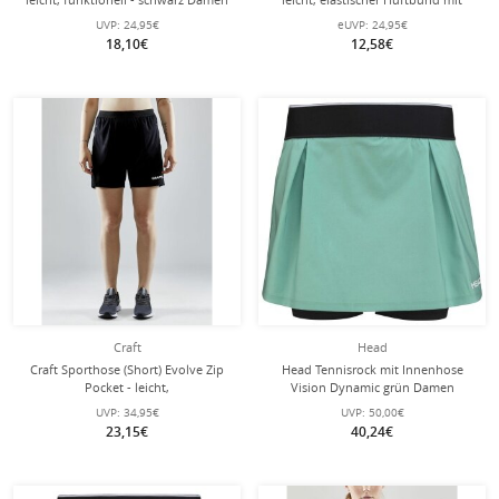
Kordelzug, ohne Seitentaschen -
UVP:
24,95€
eUVP:
24,95€
schwarz Damen
18,10€
12,58€
Craft
Head
Craft Sporthose (Short) Evolve Zip
Head Tennisrock mit Innenhose
Pocket - leicht,
Vision Dynamic grün Damen
Reissverschlusstaschen - schwarz
UVP:
34,95€
UVP:
50,00€
Damen
23,15€
40,24€