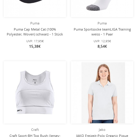
Puma
Puma
Puma Cap Metal Cat (100%
Puma Sportsocke teamLIGA Training
Polyester, Woven) schwarz - 1 Stück
weiss - 1 Paar
UVP:
17,95€
UVP:
12,95€
15,38€
8,54€
Craft
Jako
Craft Sport-BH Top Rush (Jersey-
JAKO Freizeit-Polo Organic Pique