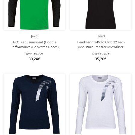
Jako
Head
JAKO Kapuzensweat (Hoodie)
Head Tennis-Polo Club 22 Tech
Performance (Polyester-Fleece)
(Moisture Transfer Microfiber
grün/schwarz Damen
Technologie) schwarz Damen
UVP:
59,99€
UVP:
50,00€
30,24€
35,20€