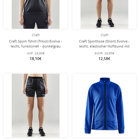
Craft
Craft
Craft Sport-Tshirt (Trikot) Evolve -
Craft Sporthose (Short) Evolve -
leicht, funktionell - dunkelgrau
leicht, elastischer Hüftbund mit
Damen
Kordelzug, ohne Seitentaschen -
UVP:
24,95€
eUVP:
24,95€
dunkelgrau Damen
18,10€
12,58€