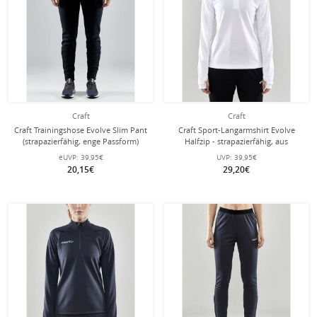
Craft
Craft
Craft Trainingshose Evolve Slim Pant
Craft Sport-Langarmshirt Evolve
(strapazierfähig, enge Passform)
Halfzip - strapazierfähig, aus
lang schwarz Damen
Stretchmaterial - weiss Damen
eUVP:
39,95€
UVP:
39,95€
20,15€
29,20€