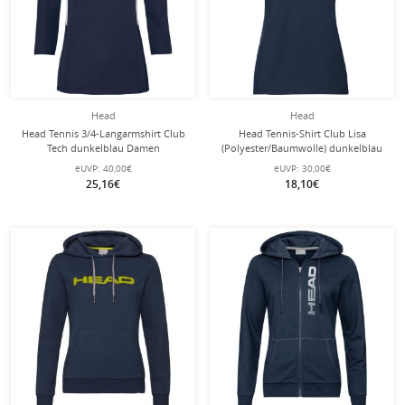
Head
Head
Head Tennis 3/4-Langarmshirt Club
Head Tennis-Shirt Club Lisa
Tech dunkelblau Damen
(Polyester/Baumwolle) dunkelblau
Damen
eUVP:
40,00€
eUVP:
30,00€
25,16€
18,10€