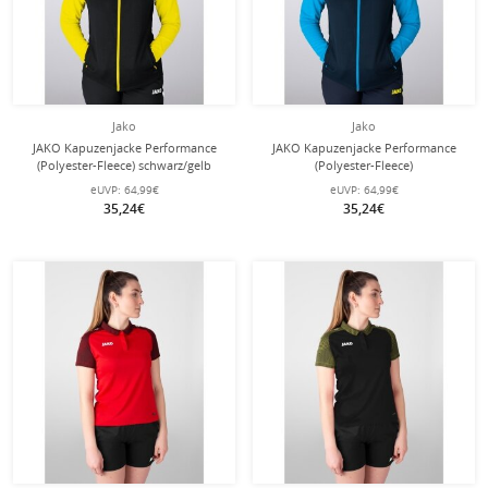
Jako
Jako
JAKO Kapuzenjacke Performance
JAKO Kapuzenjacke Performance
(Polyester-Fleece) schwarz/gelb
(Polyester-Fleece)
Damen
marineblau/hellblau Damen
eUVP:
64,99€
eUVP:
64,99€
35,24€
35,24€