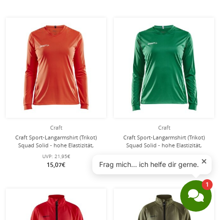
Craft
Craft
Craft Sport-Langarmshirt (Trikot)
Craft Sport-Langarmshirt (Trikot)
Squad Solid - hohe Elastizität,
Squad Solid - hohe Elastizität,
ergonomisches Design - orange
ergonomisches Design - grün
UVP:
21,95€
UVP:
21,95€
Damen
Damen
15,07€
15,07€