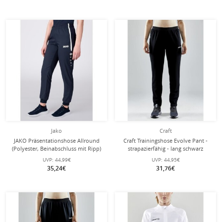
Jako
Craft
JAKO Präsentationshose Allround
Craft Trainingshose Evolve Pant -
(Polyester, Beinabschluss mit Ripp)
strapazierfähig - lang schwarz
lang marineblau Damen
Damen
UVP:
44,99€
UVP:
44,95€
35,24€
31,76€