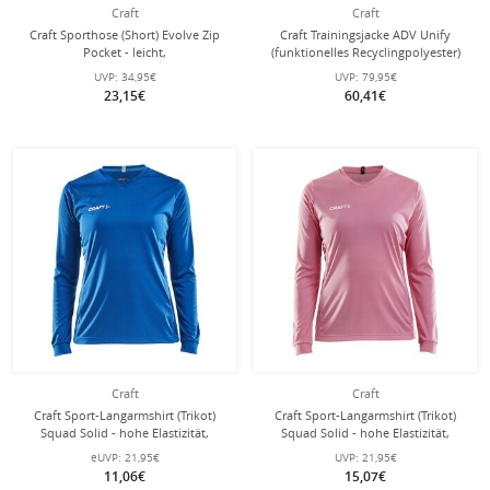
Craft
Craft
Craft Sporthose (Short) Evolve Zip
Craft Trainingsjacke ADV Unify
Pocket - leicht,
(funktionelles Recyclingpolyester)
Reissverschlusstaschen - dunkelgrau
kobaltblau Damen
UVP:
34,95€
UVP:
79,95€
Damen
23,15€
60,41€
Craft
Craft
Craft Sport-Langarmshirt (Trikot)
Craft Sport-Langarmshirt (Trikot)
Squad Solid - hohe Elastizität,
Squad Solid - hohe Elastizität,
ergonomisches Design - royalblau
ergonomisches Design - pink
eUVP:
21,95€
UVP:
21,95€
Damen
Damen
11,06€
15,07€