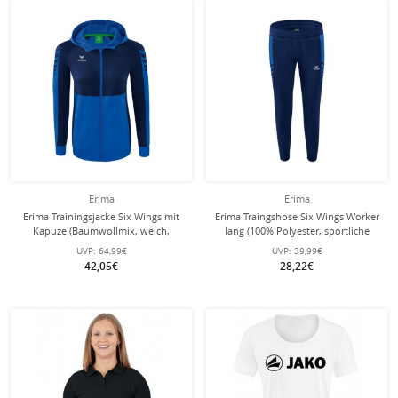
Erima
Erima
Erima Trainingsjacke Six Wings mit
Erima Traingshose Six Wings Worker
Kapuze (Baumwollmix, weich,
lang (100% Polyester, sportliche
bequem, taillierter Schnitt)
Passform) royalblau/navyblau
UVP:
64,99€
UVP:
39,99€
royalblau/navyblau Damen
Damen
42,05€
28,22€