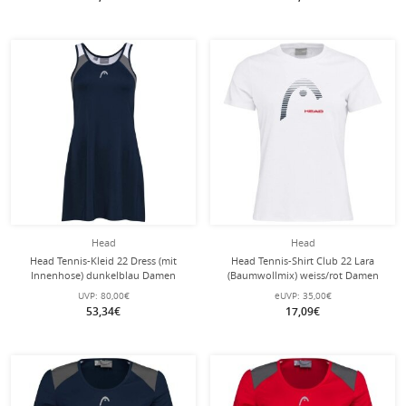
Head
Head
Head Tennis-Kleid 22 Dress (mit
Head Tennis-Shirt Club 22 Lara
Innenhose) dunkelblau Damen
(Baumwollmix) weiss/rot Damen
UVP:
80,00€
eUVP:
35,00€
53,34€
17,09€