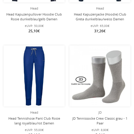
Head
Head
Head Kapuzenpullover Hoodie Club
Head Kapuzenjacke (Hoodie) Club
Rosie dunkelblau/gelb Damen
Greta dunkelblau/weiss Damen
eUVP:
50,00€
eUVP:
65,00€
25,10€
37,26€
Head
JD
Head Tennishose Pant Club Rosie
JD Tennissocke Crew Classic grau - 1
lang royalblau/rot Damen
Paar
eUVP:
55,00€
eUVP:
8,90€