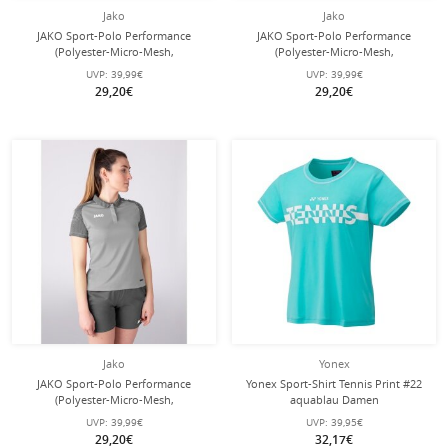
Jako
Jako
JAKO Sport-Polo Performance
JAKO Sport-Polo Performance
(Polyester-Micro-Mesh,
(Polyester-Micro-Mesh,
atmungsaktiv, schnelltrocknend)
atmungsaktiv, schnelltrocknend)
UVP:
39,99€
UVP:
39,99€
rot/schwarz Damen
schwarz/gelb Damen
29,20€
29,20€
Jako
Yonex
JAKO Sport-Polo Performance
Yonex Sport-Shirt Tennis Print #22
(Polyester-Micro-Mesh,
aquablau Damen
atmungsaktiv, schnelltrocknend)
UVP:
39,99€
UVP:
39,95€
hellgrau Damen
29,20€
32,17€