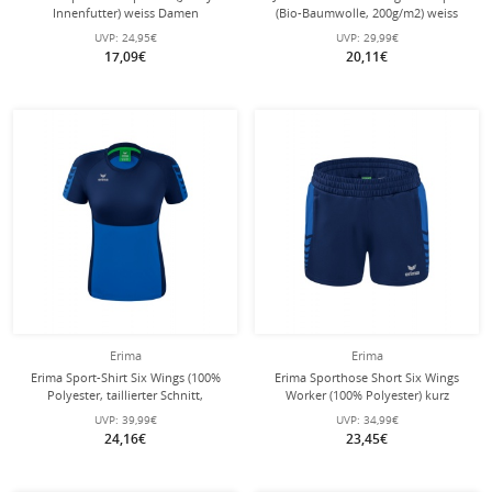
Innenfutter) weiss Damen
(Bio-Baumwolle, 200g/m2) weiss
Damen
UVP:
24,95€
UVP:
29,99€
17,09€
20,11€
Erima
Erima
Erima Sport-Shirt Six Wings (100%
Erima Sporthose Short Six Wings
Polyester, taillierter Schnitt,
Worker (100% Polyester) kurz
schnelltrocknend)
royalblau/navyblau Damen
UVP:
39,99€
UVP:
34,99€
royalblau/navyblau Damen
24,16€
23,45€