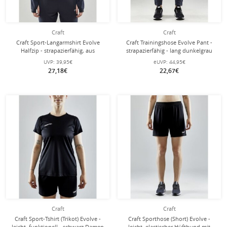
Craft
Craft
Craft Sport-Langarmshirt Evolve
Craft Trainingshose Evolve Pant -
Halfzip - strapazierfähig, aus
strapazierfähig - lang dunkelgrau
Stretchmaterial - dunkelgrau Damen
Damen
UVP:
39,95€
eUVP:
44,95€
27,18€
22,67€
Craft
Craft
Craft Sport-Tshirt (Trikot) Evolve -
Craft Sporthose (Short) Evolve -
leicht, funktionell - schwarz Damen
leicht, elastischer Hüftbund mit