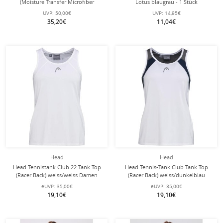
(Moisture Transfer Microfiber
Lotus blaugrau - 1 Stück
Technologie) royalblau Damen
UVP:
50,00€
UVP:
14,95€
35,20€
11,04€
Head
Head
Head Tennistank Club 22 Tank Top
Head Tennis-Tank Club Tank Top
(Racer Back) weiss/weiss Damen
(Racer Back) weiss/dunkelblau
Damen
eUVP:
35,00€
eUVP:
35,00€
19,10€
19,10€