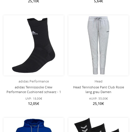
25,10€
5,64€
adidas Performance
Head
adidas Tennissocke Crew
Head Tennishose Pant Club Rosie
Performance Cushioned schwarz - 1
lang grau Damen
Paar
UVP:
18,00€
eUVP:
55,00€
12,05€
25,10€