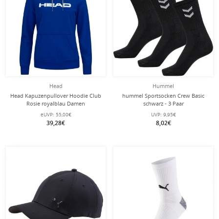
Head
Hummel
Head Kapuzenpullover Hoodie Club
hummel Sportsocken Crew Basic
Rosie royalblau Damen
schwarz - 3 Paar
eUVP:
55,00€
UVP:
9,95€
39,28€
8,02€