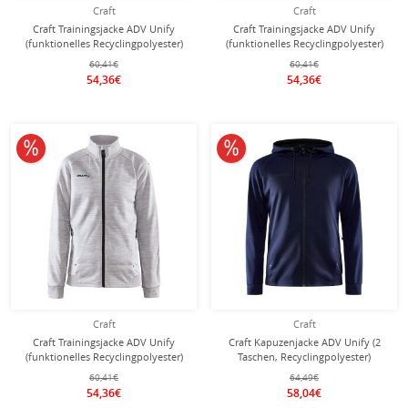
Craft
Craft
Craft Trainingsjacke ADV Unify
Craft Trainingsjacke ADV Unify
(funktionelles Recyclingpolyester)
(funktionelles Recyclingpolyester)
rot Damen
khakigrün Damen
60,41€
60,41€
54,36€
54,36€
10% reduziert
10% reduziert
Craft
Craft
Craft Trainingsjacke ADV Unify
Craft Kapuzenjacke ADV Unify (2
(funktionelles Recyclingpolyester)
Taschen, Recyclingpolyester)
hellgrau Damen
navyblau Herren
60,41€
64,49€
54,36€
58,04€