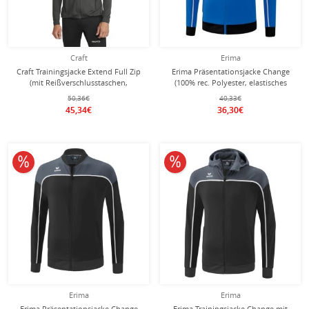
Craft
Erima
Craft Trainingsjacke Extend Full Zip
Erima Präsentationsjacke Change
(mit Reißverschlusstaschen,
(100% rec. Polyester, elastisches
elastisches Material) asphaltgrau
Funktionsmaterial)
50,36€
40,33€
Herren
royalblau/schwarz Herren
45,34€
36,30€
10% reduziert
10% reduziert
Erima
Erima
Erima Präsentationsjacke Change
Erima Trainingsjacke Change mit