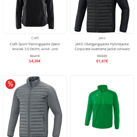
Craft
Jako
Craft Sport-Trainingsjacke Zaero
JAKO Übergangsjacke Hybridjacke
Anorak 3.0 (leicht, wind- und
Corporate (wattierte Jacke) schwarz
wasserabweisend) schwarz Damen
Herren
60,41€
68,52€
54,36€
61,67€
10% reduziert