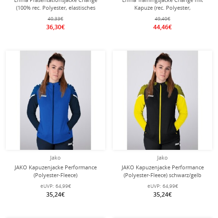
(100% rec. Polyester, elastisches
Kapuze (rec. Polyester,
Funktionsmaterial) schwarz/grau
strapazierfähig, mit
40,33€
49,40€
Herren
Reißverschlusstaschen)
36,30€
44,46€
schwarz/grau Herren
Jako
Jako
JAKO Kapuzenjacke Performance
JAKO Kapuzenjacke Performance
(Polyester-Fleece)
(Polyester-Fleece) schwarz/gelb
royalblau/marineblau Damen
Damen
eUVP:
64,99€
eUVP:
64,99€
35,24€
35,24€