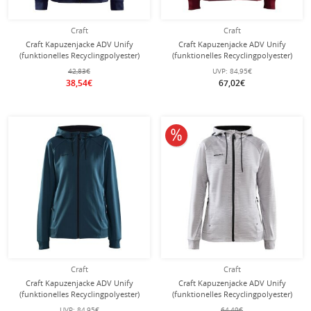
Craft
Craft
Craft Kapuzenjacke ADV Unify
Craft Kapuzenjacke ADV Unify
(funktionelles Recyclingpolyester)
(funktionelles Recyclingpolyester)
navyblau Damen
bordeaux/rot Damen
42,83€
UVP:
84,95€
38,54€
67,02€
10% reduziert
Craft
Craft
Craft Kapuzenjacke ADV Unify
Craft Kapuzenjacke ADV Unify
(funktionelles Recyclingpolyester)
(funktionelles Recyclingpolyester)
tealblau Damen
hellgrau Damen
UVP:
84,95€
64,49€