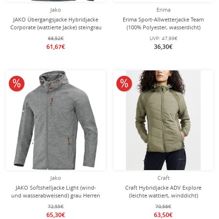
Jako
Erima
JAKO Übergangsjacke Hybridjacke
Erima Sport-Allwetterjacke Team
Corporate (wattierte Jacke) steingrau
(100% Polyester, wasserdicht)
Herren
smaragdgrün Herren
68,52€
UVP:
47,99€
61,67€
36,30€
10% reduziert
10% reduziert
Jako
Craft
JAKO Softshelljacke Light (wind-
Craft Hybridjacke ADV Explore
und wasserabweisend) grau Herren
(leichte wattiert, winddicht)
khakigrün Damen
72,55€
70,56€
65,30€
63,50€