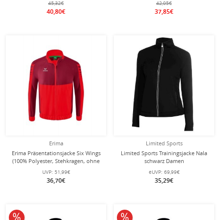
45,32€
42,05€
royalblau/navyblau Damen
40,80€
37,85€
Erima
Limited Sports
Erima Präsentationsjacke Six Wings
Limited Sports Trainingsjacke Nala
(100% Polyester, Stehkragen, ohne
schwarz Damen
Innenfutter) rot/bordeaux Jungen
UVP:
51,99€
eUVP:
69,99€
36,70€
35,29€
10% reduziert
10% reduziert