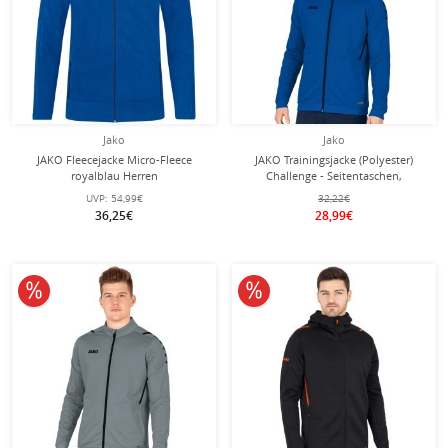
Jako
Jako
JAKO Fleecejacke Micro-Fleece
JAKO Trainingsjacke (Polyester)
royalblau Herren
Challenge - Seitentaschen,
moderner Look - royalblau Herren
UVP:
54,99€
32,22€
36,25€
28,99€
10% reduziert
10% reduziert