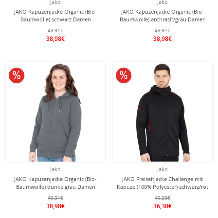
Jako
Jako
JAKO Kapuzenjacke Organic (Bio-
JAKO Kapuzenjacke Organic (Bio-
Baumwolle) schwarz Damen
Baumwolle) anthrazit/grau Damen
43,31€
43,31€
38,98€
38,98€
10% reduziert
10% reduziert
Jako
Jako
JAKO Kapuzenjacke Organic (Bio-
JAKO Freizeitjacke Challenge mit
Baumwolle) dunkelgrau Damen
Kapuze (100% Polyester) schwarz/rot
Herren
43,31€
40,33€
38,98€
36,30€