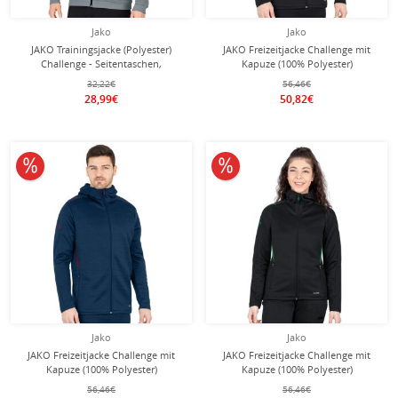
Jako
Jako
JAKO Trainingsjacke (Polyester)
JAKO Freizeitjacke Challenge mit
Challenge - Seitentaschen,
Kapuze (100% Polyester)
moderner Look - dunkelgrau Herren
schwarz/orange Herren
32,22€
56,46€
28,99€
50,82€
10% reduziert
10% reduziert
Jako
Jako
JAKO Freizeitjacke Challenge mit
JAKO Freizeitjacke Challenge mit
Kapuze (100% Polyester)
Kapuze (100% Polyester)
dunkelblau/rot Herren
schwarz/grün Damen
56,46€
56,46€