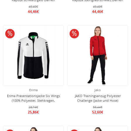
49,40€
49,40€
44,46€
44,46€
10% reduziert
10% reduziert
Erima
Jako
Erima Präsentationsjacke Six Wings
JAKO Trainingsanzug Polyester
(100% Polyester, Stehkragen,
Challenge (Jacke und Hose)
taillierter Schnitt) schwarz/weiss
rot/schwarz Damen
28,74€
58,44€
Damen
25,86€
52,60€