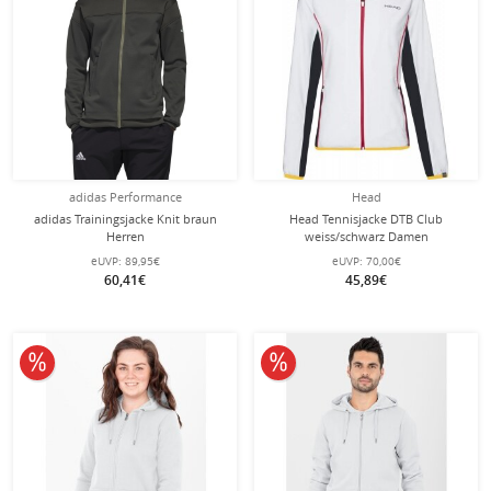
adidas Performance
Head
adidas Trainingsjacke Knit braun
Head Tennisjacke DTB Club
Herren
weiss/schwarz Damen
eUVP:
89,95€
eUVP:
70,00€
60,41€
45,89€
10% reduziert
10% reduziert