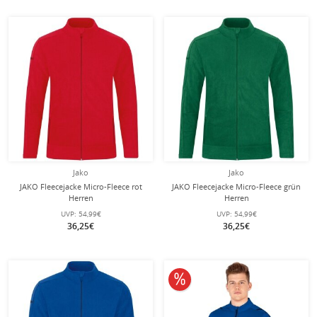
Jako
Jako
JAKO Fleecejacke Micro-Fleece rot
JAKO Fleecejacke Micro-Fleece grün
Herren
Herren
UVP:
54,99€
UVP:
54,99€
36,25€
36,25€
10% reduziert