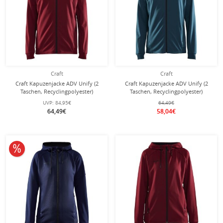
Craft
Craft
Craft Kapuzenjacke ADV Unify (2
Craft Kapuzenjacke ADV Unify (2
Taschen, Recyclingpolyester)
Taschen, Recyclingpolyester)
bordeaux/rot Herren
tealblau Herren
UVP:
84,95€
64,49€
64,49€
58,04€
10% reduziert