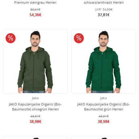
Premium steingrau Herren
schwarz/anthrazit Herren
60,41€
UVP:
54,99€
54,36€
37,81€
10% reduziert
10% reduziert
Jako
Jako
JAKO Kapuzenjacke Organic (Bio-
JAKO Kapuzenjacke Organic (Bio-
Baumwolle) olivegrün Herren
Baumwolle) grün Herren
43,31€
43,31€
38,98€
38,98€