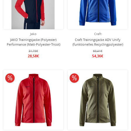
Jako
Craft
JAKO Trainingsjacke (Polyester)
Craft Trainingsjacke ADV Unify
Performance (Matt-Polyester-Tricot)
(funktionelles Recyclingpolyester)
marineblau/rot Herren
kobaltblau Damen
31,75€
60,41€
28,58€
54,36€
10% reduziert
10% reduziert