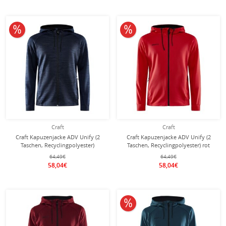
10% reduziert
10% reduziert
Craft
Craft
Craft Kapuzenjacke ADV Unify (2
Craft Kapuzenjacke ADV Unify (2
Taschen, Recyclingpolyester)
Taschen, Recyclingpolyester) rot
melangeblau Herren
Herren
64,49€
64,49€
58,04€
58,04€
10% reduziert