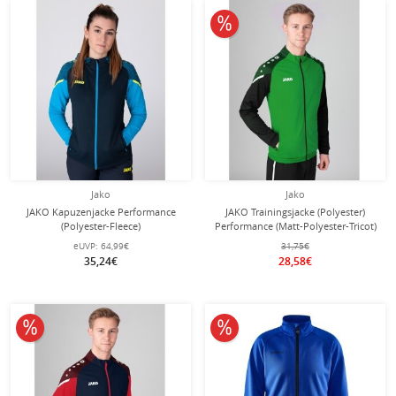
10% reduziert
Jako
Jako
JAKO Kapuzenjacke Performance
JAKO Trainingsjacke (Polyester)
(Polyester-Fleece)
Performance (Matt-Polyester-Tricot)
marineblau/hellblau Damen
grün/schwarz Herren
eUVP:
64,99€
31,75€
35,24€
28,58€
10% reduziert
10% reduziert