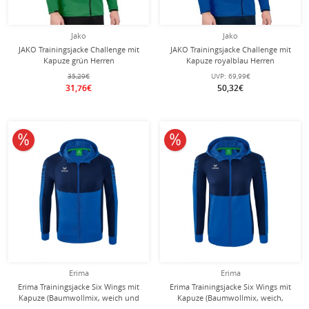
Jako
Jako
JAKO Trainingsjacke Challenge mit
JAKO Trainingsjacke Challenge mit
Kapuze grün Herren
Kapuze royalblau Herren
35,29€
UVP:
69,99€
31,76€
50,32€
10% reduziert
10% reduziert
Erima
Erima
Erima Trainingsjacke Six Wings mit
Erima Trainingsjacke Six Wings mit
Kapuze (Baumwollmix, weich und
Kapuze (Baumwollmix, weich,
bequem) royalblau/navyblau Herren
bequem, taillierter Schnitt)