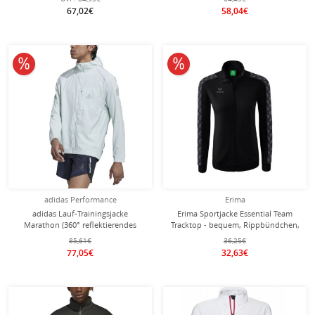
67,02€
58,04€
10% reduziert
10% reduziert
adidas Performance
Erima
adidas Lauf-Trainingsjacke
Erima Sportjacke Essential Team
Marathon (360° reflektierendes
Tracktop - bequem, Rippbündchen,
Design, schmal) linengrün Herren
Seitentaschen - schwarz/grau
85,61€
36,25€
Damen
77,05€
32,63€