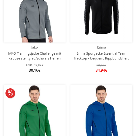
Jako
Erima
JAKO Trainingsjacke Challenge mit
Erima Sportjacke Essential Team
Kapuze steingrau/schwarz Herren
Tracktop - bequem, Rippbündchen,
Seitentaschen - schwarz/grau Herren
UVP:
69,99€
38,82€
30,16€
34,94€
10% reduziert