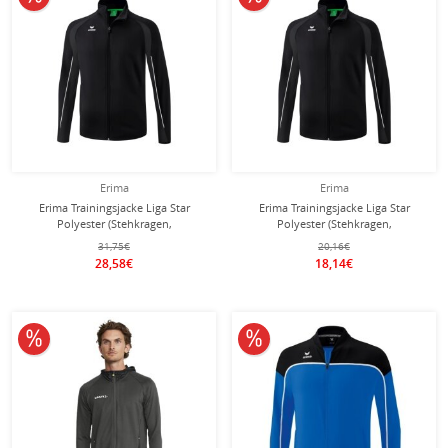
Erima
Erima
Erima Trainingsjacke Liga Star
Erima Trainingsjacke Liga Star
Polyester (Stehkragen,
Polyester (Stehkragen,
strapazierfähig) schwarz/weiss
strapazierfähig) schwarz/weiss
31,75€
20,16€
Herren
Jungen
28,58€
18,14€
10% reduziert
10% reduziert