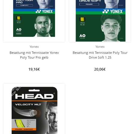
Yonex
Yonex
Besaitung mit Tennissaite Yonex
Besaitung mit Tennissaite Poly Tour
Poly Tour Pro gelb
Drive Soft 1.25
(Haltbarkeit+Kontrolle) gelb
19,16€
20,06€
mit dieser Saite
Besaitung