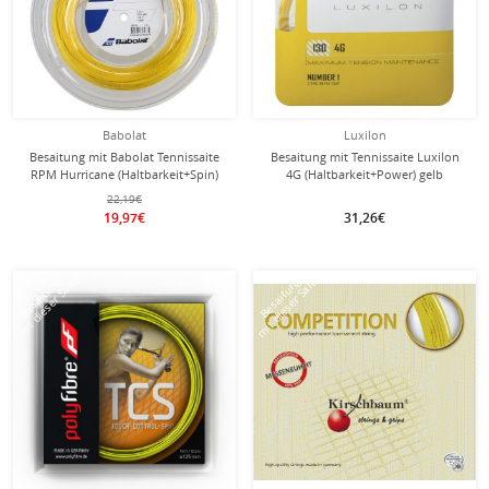
Babolat
Luxilon
Besaitung mit Babolat Tennissaite
Besaitung mit Tennissaite Luxilon
RPM Hurricane (Haltbarkeit+Spin)
4G (Haltbarkeit+Power) gelb
gelb
22,19€
19,97€
31,26€
mit dieser Saite
mit dieser Saite
Besaitung
Besaitung