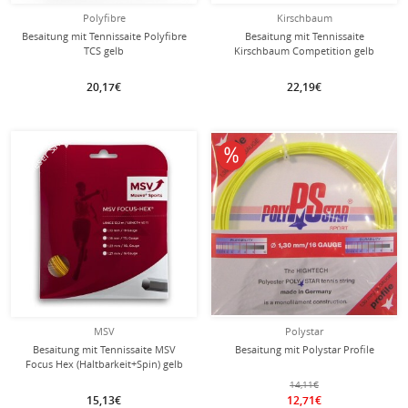
Polyfibre
Kirschbaum
Besaitung mit Tennissaite Polyfibre
Besaitung mit Tennissaite
TCS gelb
Kirschbaum Competition gelb
20,17€
22,19€
mit dieser Saite
Besaitung
10% reduziert
MSV
Polystar
Besaitung mit Tennissaite MSV
Besaitung mit Polystar Profile
Focus Hex (Haltbarkeit+Spin) gelb
14,11€
15,13€
12,71€