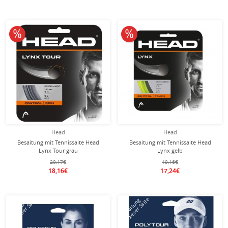
10% reduziert
10% reduziert
Head
Head
Besaitung mit Tennissaite Head
Besaitung mit Tennissaite Head
Lynx Tour grau
Lynx gelb
20,17€
19,16€
18,16€
17,24€
mit dieser Saite
mit dieser Saite
Besaitung
Besaitung