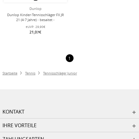
Dunlop
Dunlop Kinder-Tennisschläger FX JR
21 (4-7 Jahre) - besaitet -
eUVP:
29,90€
21,07€
1
Startseite
Tennis
Tennisschläger Junior
KONTAKT
IHRE VORTEILE