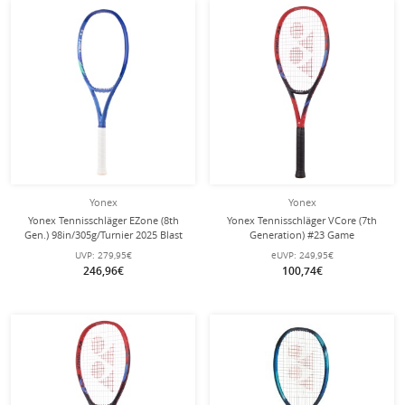
Yonex
Yonex
Yonex Tennisschläger EZone (8th
Yonex Tennisschläger VCore (7th
Gen.) 98in/305g/Turnier 2025 Blast
Generation) #23 Game
blau - unbesaitet -
100in/265g/Allround rot - besaitet -
UVP:
279,95€
eUVP:
249,95€
246,96€
100,74€