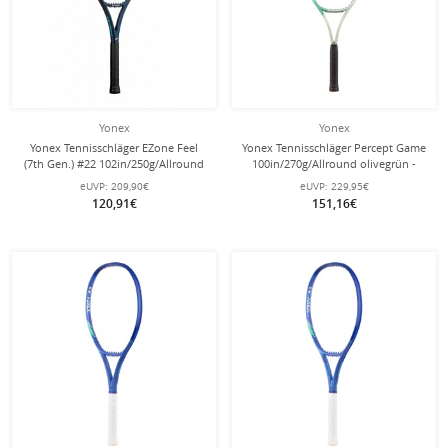
Yonex
Yonex
Yonex Tennisschläger EZone Feel
Yonex Tennisschläger Percept Game
(7th Gen.) #22 102in/250g/Allround
100in/270g/Allround olivegrün -
himmelblau - besaitet -
unbesaitet -
eUVP:
209,90€
eUVP:
229,95€
120,91€
151,16€