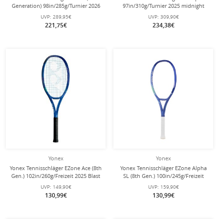
Generation) 98in/285g/Turnier 2026
97in/310g/Turnier 2025 midnight
rot - unbesaitet -
navyblau - unbesaitet -
UVP:
289,95€
UVP:
309,90€
221,75€
234,38€
Yonex
Yonex
Yonex Tennisschläger EZone Ace (8th
Yonex Tennisschläger EZone Alpha
Gen.) 102in/260g/Freizeit 2025 Blast
SL (8th Gen.) 100in/245g/Freizeit
blau - besaitet -
2025 Blast blau - besaitet -
UVP:
149,90€
UVP:
159,90€
130,99€
130,99€