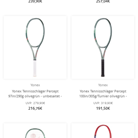
239,90€
257,04€
Yonex
Yonex
Yonex Tennisschläger Percept
Yonex Tennisschläger Percept
97in/290g olivegrün - unbesaitet -
100in/305g/Turnier olivegrün -
unbesaitet -
UVP:
279,90€
UVP:
319,90€
216,76€
191,50€