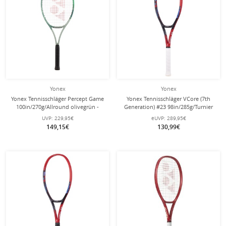
Yonex
Yonex
Yonex Tennisschläger Percept Game
Yonex Tennisschläger VCore (7th
100in/270g/Allround olivegrün -
Generation) #23 98in/285g/Turnier
besaitet -
rot - unbesaitet -
UVP:
229,95€
eUVP:
289,95€
149,15€
130,99€