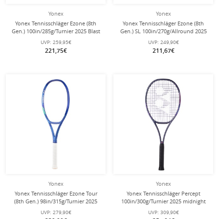
Yonex
Yonex
Yonex Tennisschläger Ezone (8th
Yonex Tennisschläger Ezone (8th
Gen.) 100in/285g/Turnier 2025 Blast
Gen.) SL 100in/270g/Allround 2025
blau - unbesaitet -
blau - unbesaitet -
UVP:
259,95€
UVP:
249,90€
221,75€
211,67€
Yonex
Yonex
Yonex Tennisschläger Ezone Tour
Yonex Tennisschläger Percept
(8th Gen.) 98in/315g/Turnier 2025
100in/300g/Turnier 2025 midnight
blau - unbesaitet -
navyblau - unbesaitet -
UVP:
279,90€
UVP:
309,90€