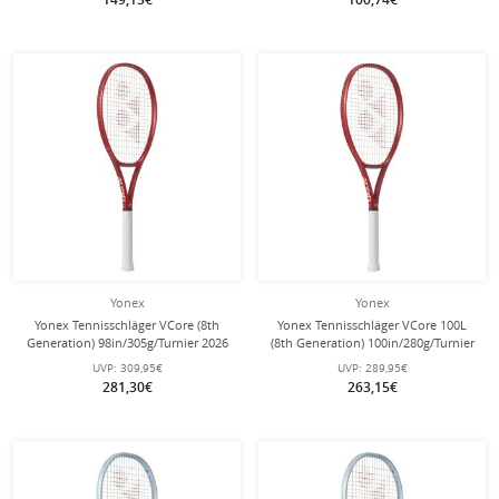
Yonex
Yonex
Yonex Tennisschläger VCore (8th
Yonex Tennisschläger VCore 100L
Generation) 98in/305g/Turnier 2026
(8th Generation) 100in/280g/Turnier
rot - unbesaitet -
2026 rot - unbesaitet -
UVP:
309,95€
UVP:
289,95€
281,30€
263,15€