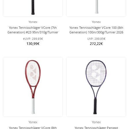
Yonex
Yonex
Yonex Tennisschläger VCore (7th
Yonex Tennisschläger VCore 100 (8th
Generation) #23 95in/310g/Turnier
Generation) 100in/300g/Turnier 2026
rot - unbesaitet -
rot - unbesaitet -
eUVP:
299,95€
UVP:
299,95€
130,99€
272,22€
Yonex
Yonex
Yonex Tennisschläger VCore (8th
Yonex Tennisschläger Percept