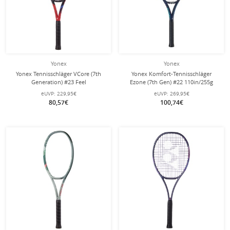
Yonex
Yonex
Yonex Tennisschläger VCore (7th
Yonex Komfort-Tennisschläger
Generation) #23 Feel
Ezone (7th Gen) #22 110in/255g
100in/250g/Allround rot - besaitet -
himmelblau - besaitet -
eUVP:
229,95€
eUVP:
269,95€
80,57€
100,74€