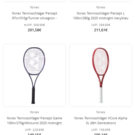
Yonex
Yonex
Yonex Tennisschläger Percept
Yonex Tennisschläger Percept L
97in/310g/Turnier olivegrün -
100in/280g 2025 midnight navyblau
unbesaitet -
- unbesaitet -
eUVP:
309,90€
UVP:
299,90€
201,58€
211,67€
Yonex
Yonex
Yonex Tennisschläger Percept Game
Yonex Tennisschläger VCore Alpha
100in/270g/Allround 2025 midnight
SL (8th Generation)
navyblau - besaitet -
100in/245g/Junioren 2026 rot -
UVP:
229,95€
UVP:
159,95€
besaitet -
149,15€
100,74€