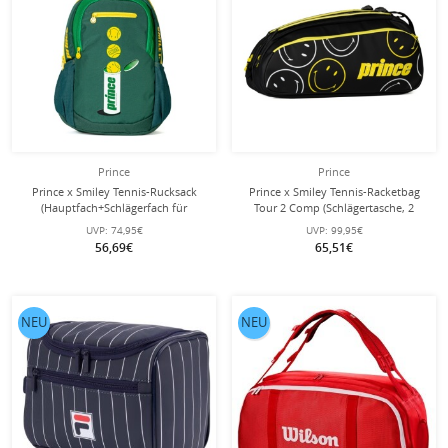
Prince
Prince
Prince x Smiley Tennis-Rucksack
Prince x Smiley Tennis-Racketbag
(Hauptfach+Schlägerfach für
Tour 2 Comp (Schlägertasche, 2
Schläger) 2025 grün
Hauptfächer, Thermofach) 2025
UVP:
74,95€
UVP:
99,95€
schwarz 6er
56,69€
65,51€
NEU
NEU