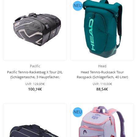
NEU
Pacific
Head
Pacific Tennis-Racketbag X Tour 2XL
Head Tennis-Rucksack Tour
(Schlägertasche, 3 Hauptfächer,
Racqpack (Schlägerfach, 40 Liter)
Thermofach) 2025 schwarz/chrome
grün
UVP:
129,95€
UVP:
110,00€
12er
100,74€
88,54€
NEU