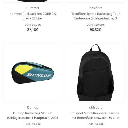
Hummel
Tecnifibre
hummel Rucksack hmlCORE 2.0
Tecnifibre Tennis-Racketbag Tour
blau - 27 Liter
Endurance (Schlägertasche, 3
Hauptfächer, Schuhfach) 2025 weiss
UVP:
39,98€
UVP:
129,99€
15er
27,18€
98,32€
Dunlop
uhlsport
Dunlop Racketbag SX Club
uhlsport Sport-Rucksack Essential
(Schlägertasche, 1 Hauptfach) 2025
mit Bodenfach schwarz - 30 Liter
blaugrün/gelb 3er
UVP:
49,99€
UVP:
34,90€