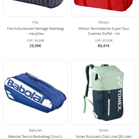
Fila
Wilson
Fila Kulturbeutel Heritage Washbag
Wilson Tennistasche Super Tour
- navyblau
Coaches Duffel - rot
UVP:
34,99€
UVP:
95,00€
29,99€
80,47€
Babolat
Yonex
Babolat Tennis-Racketbag Court L
Yonex Rucksack Club Line (26 Liter)