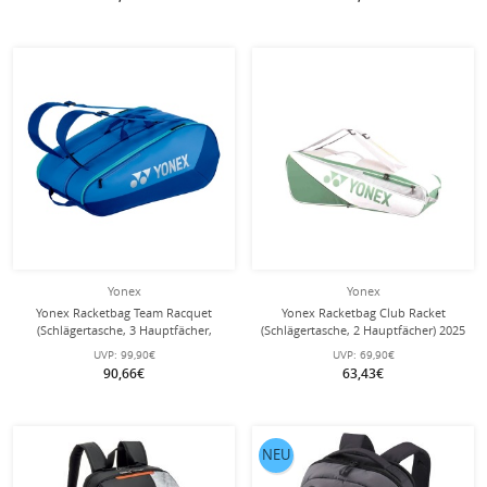
Yonex
Yonex
Yonex Racketbag Team Racquet
Yonex Racketbag Club Racket
(Schlägertasche, 3 Hauptfächer,
(Schlägertasche, 2 Hauptfächer) 2025
Schuhfach) 2025 blau 12er
weiss 6er
UVP:
99,90€
UVP:
69,90€
90,66€
63,43€
NEU