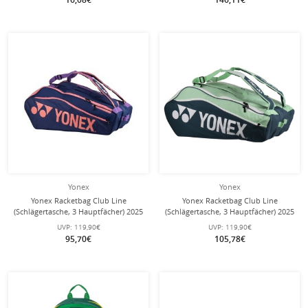
Yonex
Yonex
Yonex Racketbag Club Line
Yonex Racketbag Club Line
(Schlägertasche, 3 Hauptfächer) 2025
(Schlägertasche, 3 Hauptfächer) 2025
midnight navyblau 12er
petrol/mintgrün 12er
UVP:
119,90€
UVP:
119,90€
95,70€
105,78€