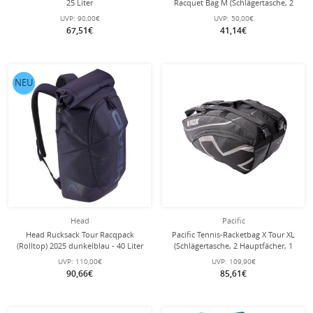
25 Liter
Racquet Bag M (Schlägertasche, 2
Hauptfächer) 2025 navyblau 6er
UVP:
90,00€
UVP:
50,00€
67,51€
41,14€
NEU
Head
Pacific
Head Rucksack Tour Racqpack
Pacific Tennis-Racketbag X Tour XL
(Rolltop) 2025 dunkelblau - 40 Liter
(Schlägertasche, 2 Hauptfächer, 1
Thermofach) 2025 schwarz/chrome
UVP:
110,00€
UVP:
109,90€
6er
90,66€
85,61€