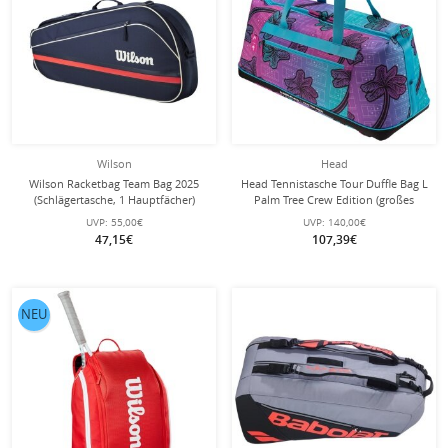
Wilson
Head
Wilson Racketbag Team Bag 2025
Head Tennistasche Tour Duffle Bag L
(Schlägertasche, 1 Hauptfächer)
Palm Tree Crew Edition (großes
navyblau 3er
Hauptfach, Schlägerfach)
UVP:
55,00€
UVP:
140,00€
blau/violett
47,15€
107,39€
NEU