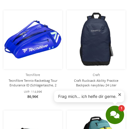
Tecnifibre
Craft
Tecnifibre Tennis-Racketbag Tour
Craft Rucksack Ability Practice
Endurance ID (Schlägertasche, 2
Backpack navyblau 24 Liter
Hauptfächer, Schuhfach) 2025 blau
UVP:
114,99€
UVP:
27,95€
12er
86,96€
20,05€