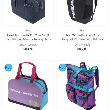
Head
Head
Head Sporttasche Pro Tote Bag (2
Head Tennis-Rucksack Tour
Hauptfächer, Schuhfach) navyblau -
Racqpack (Schlägerfach, 40 Liter)
35 Liter
schwarz
eUVP:
100,00€
UVP:
110,00€
50,42€
88,73€
NEU
NEU