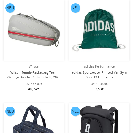
NEU
NEU
Wilson
adidas Performance
Wilson Tennis-Racketbag Team
adidas Sportbeutel Printed Var Gym
(Schlägertasche, 1 Hauptfach) 2025
Sack 13 Liter grün
grau 3er
UVP:
55,00€
UVP:
13,00€
40,24€
9,83€
NEU
NEU