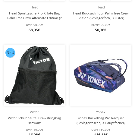
Head
Head
Head Sporttasche Pro X Tote Bag
Head Rucksack Tour Palm Tree Crew
Palm Tree Crew Alternate Edition (2
Edition (Schlägerfach, 30 Liter)
Hauptfächer, 22 Liter) violett/blau
violett/blau
UVP:
90,00€
eUVP:
90,00€
68,05€
50,36€
NEU
Victor
Yonex
Victor Schuhbeutel Drawstringbag
Yonex Racketbag Pro Racquet
schwarz
(Schlägertasche, 3 Hauptfächer,
Thermofach) 2025 midnight
UVP:
19,90€
UVP:
169,90€
navyblau 12er
16,08€
146,11€