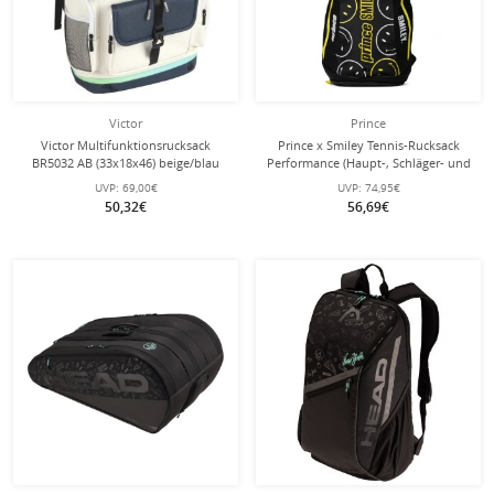
Victor
Prince
Victor Multifunktionsrucksack
Prince x Smiley Tennis-Rucksack
BR5032 AB (33x18x46) beige/blau
Performance (Haupt-, Schläger- und
Schuhfach) 2025 schwarz
UVP:
69,00€
UVP:
74,95€
50,32€
56,69€