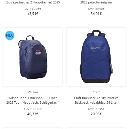
(Schlägertasche, 2 Hauptfächer) 2025
2025 petrol/mintgrün
blau/weiss 9er
UVP:
89,95€
UVP:
59,90€
73,51€
54,91€
NEU
Wilson
Craft
Wilson Tennis-Rucksack US Open
Craft Rucksack Ability Practice
2025 Tour (Hauptfach, Schlägerfach)
Backpack kobaltblau 24 Liter
navyblau
eUVP:
80,00€
UVP:
27,95€
40,33€
20,05€