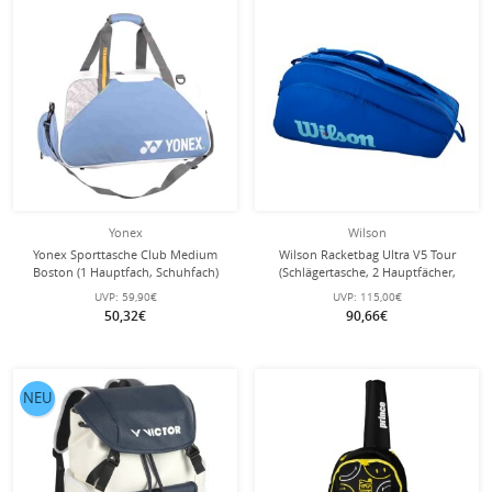
Yonex
Wilson
Yonex Sporttasche Club Medium
Wilson Racketbag Ultra V5 Tour
Boston (1 Hauptfach, Schuhfach)
(Schlägertasche, 2 Hauptfächer,
hellblau
Schuhfach) 2025 elektrikblau 12er
UVP:
59,90€
UVP:
115,00€
50,32€
90,66€
NEU