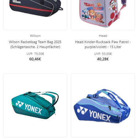
Wilson
Head
Wilson Racketbag Team Bag 2025
Head Kinder-Rucksack Paw Patrol -
(Schlägertasche, 2 Hauptfächer)
purple/violett - 15 Liter
navyblau 6er
UVP:
75,00€
UVP:
55,00€
60,46€
40,28€