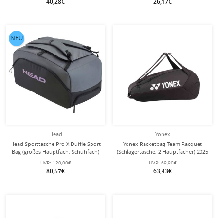
40,28€
26,17€
NEU
Head
Yonex
Head Sporttasche Pro X Duffle Sport
Yonex Racketbag Team Racquet
Bag (großes Hauptfach, Schuhfach)
(Schlägertasche, 2 Hauptfächer) 2025
2025 schwarz/dunkelgrau
schwarz 6er
UVP:
120,00€
UVP:
69,90€
80,57€
63,43€