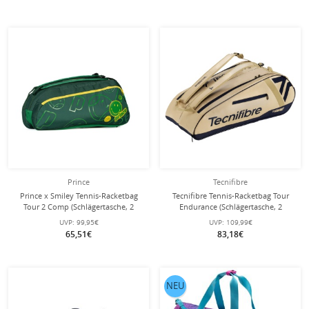
Prince
Tecnifibre
Prince x Smiley Tennis-Racketbag
Tecnifibre Tennis-Racketbag Tour
Tour 2 Comp (Schlägertasche, 2
Endurance (Schlägertasche, 2
Hauptfächer, Thermofach) 2025
Hauptfächer, Schuhfach) 2025 sand
UVP:
99,95€
UVP:
109,99€
grün 6er
12er
65,51€
83,18€
NEU