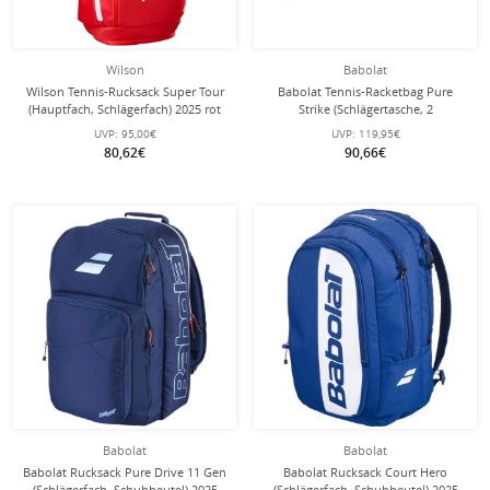
Wilson
Babolat
Wilson Tennis-Rucksack Super Tour
Babolat Tennis-Racketbag Pure
(Hauptfach, Schlägerfach) 2025 rot
Strike (Schlägertasche, 2
Hauptfächer, Schuhfach) 2025
UVP:
95,00€
UVP:
119,95€
carbongrau 6er
80,62€
90,66€
Babolat
Babolat
Babolat Rucksack Pure Drive 11 Gen
Babolat Rucksack Court Hero
(Schlägerfach, Schuhbeutel) 2025
(Schlägerfach, Schuhbeutel) 2025