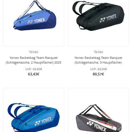
Yonex
Yonex
Yonex Racketbag Team Racquet
Yonex Racketbag Team Racquet
(Schlägertasche, 2 Hauptfächer) 2025
(Schlägertasche, 3 Hauptfächer,
blau 6er
Schuhfach) 2025 schwarz 9er
UVP:
69,90€
UVP:
89,90€
63,43€
80,57€