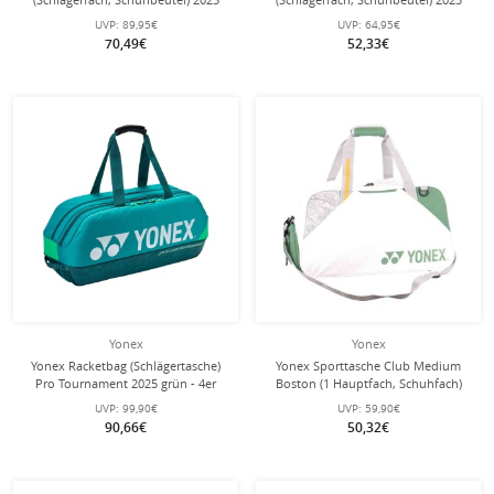
blau 50x25x30cm
blau 50x29x24cm
UVP:
89,95€
UVP:
64,95€
70,49€
52,33€
Yonex
Yonex
Yonex Racketbag (Schlägertasche)
Yonex Sporttasche Club Medium
Pro Tournament 2025 grün - 4er
Boston (1 Hauptfach, Schuhfach)
weiss
UVP:
99,90€
UVP:
59,90€
90,66€
50,32€