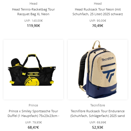
Head
Head
Head Tennis-Racketbag Tour
Head Rucksack Tour Neon (mit
Racquet Bag XL Neon
Schuhfach, 25 Liter) 2025 schwarz
(Schlägertasche, 3 Hauptfächer) 2025
UVP:
140,00€
UVP:
90,00€
schwarz 15er
119,90€
70,49€
Prince
Tecnifibre
Prince x Smiley Sporttasche Tour
Tecnifibre Rucksack Tour Endurance
Duffel (1 Hauptfach) 75x23x23cm -
(Schuhfach, Schlägerfach) 2025 sand
schwarz
48x31x22cm
UVP:
79,95€
UVP:
69,99€
68,47€
52,93€