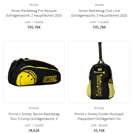
Yonex
Yonex
Yonex Racketbag Pro Racquet
Yonex Racketbag Club Line
(Schlägertasche, 2 Hauptfächer) 2025
(Schlägertasche, 3 Hauptfächer) 2025
dunkelgrün 6er
blastblau/türkis 12er
UVP:
119,90€
UVP:
119,90€
105,78€
105,78€
Prince
Prince
Prince x Smiley Tennis-Racketbag
Prince x Smiley Kinder-Rucksack
Tour 3 Comp (Schlägertasche, 3
(Hauptfach+Schlägerfach für
Hauptfächer, Thermofach) 2025
Schläger bis zu 25in) 2025 schwarz
UVP:
119,95€
UVP:
39,95€
schwarz 12er
78,62€
25,16€