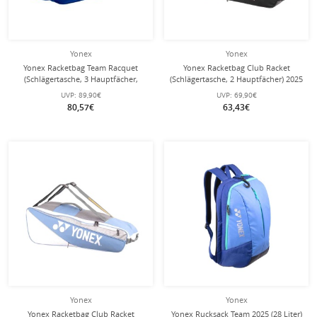
Yonex
Yonex
Yonex Racketbag Team Racquet
Yonex Racketbag Club Racket
(Schlägertasche, 3 Hauptfächer,
(Schlägertasche, 2 Hauptfächer) 2025
Schuhfach) 2025 blau 9er
schwarz 6er
UVP:
89,90€
UVP:
69,90€
80,57€
63,43€
Yonex
Yonex
Yonex Racketbag Club Racket
Yonex Rucksack Team 2025 (28 Liter)