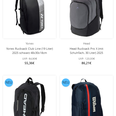
Yonex
Head
Yonex Rucksack Club Line (19 Liter)
Head Rucksack Pro X (mit
2025 schwarz 48x30x18cm
Schuhfach, 30 Liter) 2025
dunkelgrau/schwarz
UVP:
64,90€
UVP:
120,00€
55,36€
86,21€
NEU
NEU