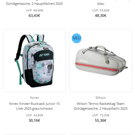
(Schlägertasche, 2 Hauptfächer) 2025
blau
hellblau 6er
UVP:
69,90€
UVP:
55,90€
63,43€
48,30€
NEU
Yonex
Wilson
Yonex Kinder-Rucksack Junior 15
Wilson Tennis-Racketbag Team
Liter 2025 grau/schwarz
(Schlägertasche, 2 Hauptfach) 2025
grau 6er
UVP:
34,90€
UVP:
75,00€
30,16€
55,36€