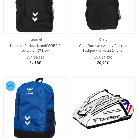
Hummel
Craft
hummel Rucksack hmlCORE 2.0
Craft Rucksack Ability Practice
schwarz - 27 Liter
Backpack schwarz 24 Liter
UVP:
39,98€
UVP:
27,95€
27,18€
20,05€
NEU