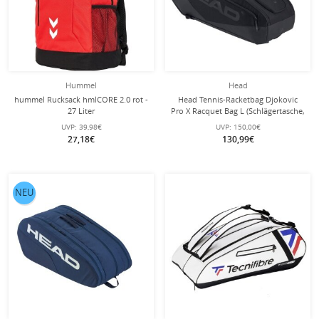
Hummel
Head
hummel Rucksack hmlCORE 2.0 rot -
Head Tennis-Racketbag Djokovic
27 Liter
Pro X Racquet Bag L (Schlägertasche,
2 Hauptfächer) 2025 schwarz 9er
UVP:
39,98€
UVP:
150,00€
27,18€
130,99€
NEU