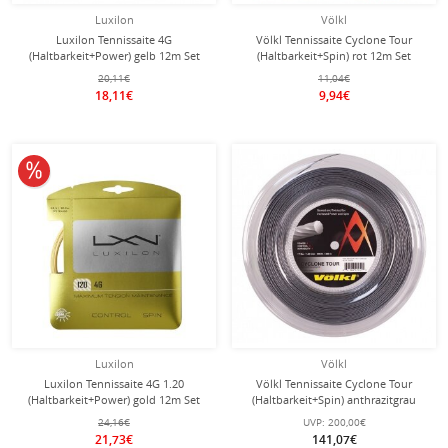
Luxilon
Völkl
Luxilon Tennissaite 4G
Völkl Tennissaite Cyclone Tour
(Haltbarkeit+Power) gelb 12m Set
(Haltbarkeit+Spin) rot 12m Set
20,11€
11,04€
18,11€
9,94€
10% reduziert
Luxilon
Völkl
Luxilon Tennissaite 4G 1.20
Völkl Tennissaite Cyclone Tour
(Haltbarkeit+Power) gold 12m Set
(Haltbarkeit+Spin) anthrazitgrau
200m Rolle
24,16€
UVP:
200,00€
21,73€
141,07€