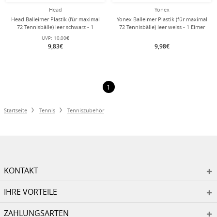
Head
Yonex
Head Balleimer Plastik (für maximal
Yonex Balleimer Plastik (für maximal
72 Tennisbälle) leer schwarz - 1
72 Tennisbälle) leer weiss - 1 Eimer
Eimer
UVP:
10,00€
9,83€
9,98€
1
Startseite
Tennis
Tenniszubehör
KONTAKT
IHRE VORTEILE
ZAHLUNGSARTEN