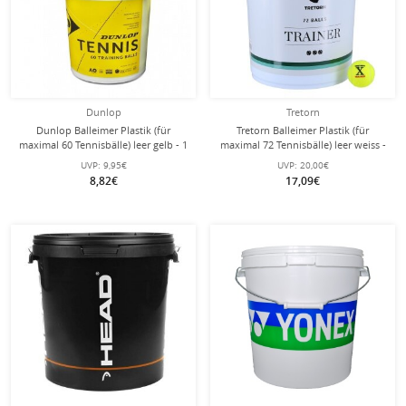
Dunlop
Tretorn
Dunlop Balleimer Plastik (für
Tretorn Balleimer Plastik (für
maximal 60 Tennisbälle) leer gelb - 1
maximal 72 Tennisbälle) leer weiss -
Eimer
1 Eimer
UVP:
9,95€
UVP:
20,00€
8,82€
17,09€