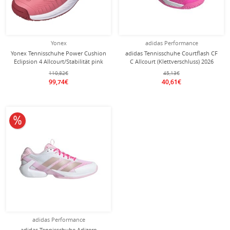
Yonex
adidas Performance
Yonex Tennisschuhe Power Cushion
adidas Tennisschuhe Courtflash CF
Eclipsion 4 Allcourt/Stabilität pink
C Allcourt (Klettverschluss) 2026
Damen
pink Mädchen
110,82€
45,13€
99,74€
40,61€
10% reduziert
adidas Performance
adidas Tennisschuhe Adizero