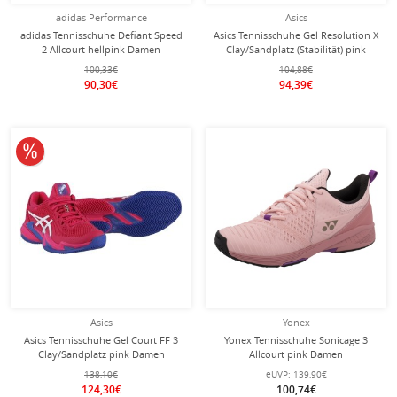
adidas Performance
Asics
adidas Tennisschuhe Defiant Speed
Asics Tennisschuhe Gel Resolution X
2 Allcourt hellpink Damen
Clay/Sandplatz (Stabilität) pink
Damen
100,33€
104,88€
90,30€
94,39€
10% reduziert
Asics
Yonex
Asics Tennisschuhe Gel Court FF 3
Yonex Tennisschuhe Sonicage 3
Clay/Sandplatz pink Damen
Allcourt pink Damen
138,10€
eUVP:
139,90€
124,30€
100,74€