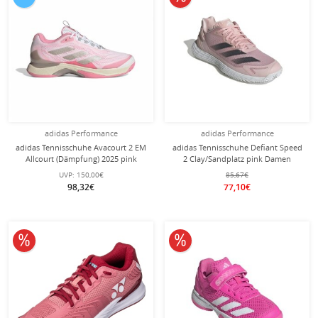
adidas Performance
adidas Performance
adidas Tennisschuhe Avacourt 2 EM
adidas Tennisschuhe Defiant Speed
Allcourt (Dämpfung) 2025 pink
2 Clay/Sandplatz pink Damen
Damen
UVP:
150,00€
85,67€
98,32€
77,10€
10% reduziert
10% reduziert