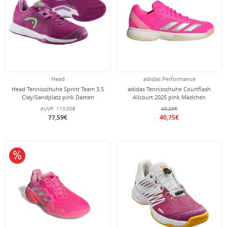
Head
adidas Performance
Head Tennisschuhe Sprint Team 3.5
adidas Tennisschuhe Courtflash
Clay/Sandplatz pink Damen
Allcourt 2025 pink Mädchen
eUVP:
110,00€
45,28€
77,59€
40,75€
10% reduziert