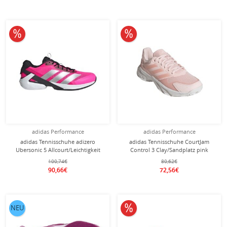
10% reduziert
10% reduziert
adidas Performance
adidas Performance
adidas Tennisschuhe adizero
adidas Tennisschuhe CourtJam
Ubersonic 5 Allcourt/Leichtigkeit
Control 3 Clay/Sandplatz pink
2025 lucidpink/schwarz Herren
Damen
100,74€
80,62€
90,66€
72,56€
10% reduziert
NEU