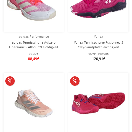
adidas Performance
Yonex
adidas Tennisschuhe Adizero
Yonex Tennisschuhe Fusionrev 5
Ubersonic 5 Allcourt/Leichtigkeit
Clay/Sandplatz/Leichtigkeit
pink/rot/weiss Damen
rose/pink Damen
98,32€
eUVP:
199,90€
88,49€
120,91€
10% reduziert
10% reduziert