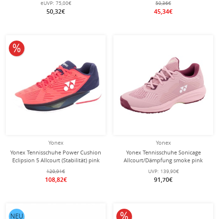
eUVP:
75,00€
50,36€
50,32€
45,34€
10% reduziert
Yonex
Yonex
Yonex Tennisschuhe Power Cushion
Yonex Tennisschuhe Sonicage
Eclipsion 5 Allcourt (Stabilität) pink
Allcourt/Dämpfung smoke pink
Damen
Damen
120,91€
UVP:
139,90€
108,82€
91,70€
10% reduziert
NEU