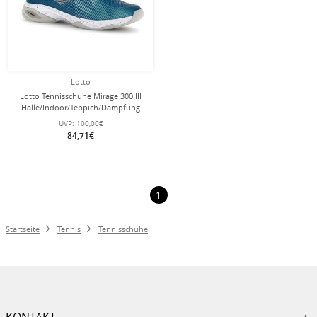
Lotto
Lotto Tennisschuhe Mirage 300 III
Halle/Indoor/Teppich/Dämpfung
blau/weiss Herren
UVP:
100,00€
84,71€
1
Startseite
Tennis
Tennisschuhe