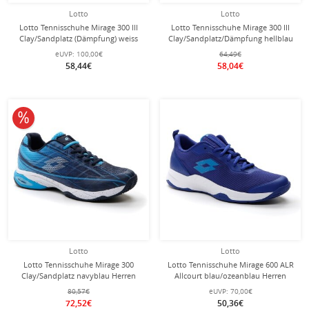
Lotto
Lotto
Lotto Tennisschuhe Mirage 300 III
Lotto Tennisschuhe Mirage 300 III
Clay/Sandplatz (Dämpfung) weiss
Clay/Sandplatz/Dämpfung hellblau
Damen
Damen
eUVP:
100,00€
64,49€
58,44€
58,04€
10% reduziert
Lotto
Lotto
Lotto Tennisschuhe Mirage 300
Lotto Tennisschuhe Mirage 600 ALR
Clay/Sandplatz navyblau Herren
Allcourt blau/ozeanblau Herren
80,57€
eUVP:
70,00€
72,52€
50,36€