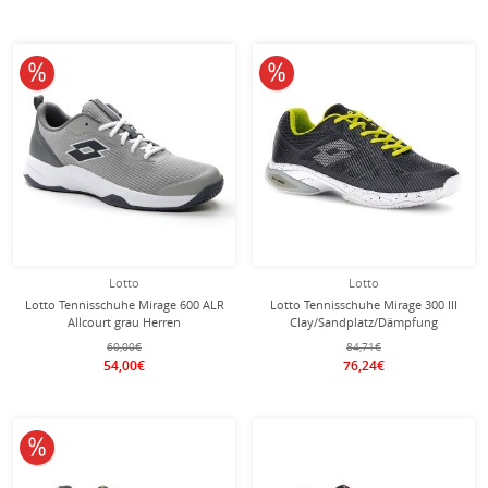
10% reduziert
10% reduziert
Lotto
Lotto
Lotto Tennisschuhe Mirage 600 ALR
Lotto Tennisschuhe Mirage 300 III
Allcourt grau Herren
Clay/Sandplatz/Dämpfung
schwarz/acid grün Herren
60,00€
84,71€
54,00€
76,24€
10% reduziert