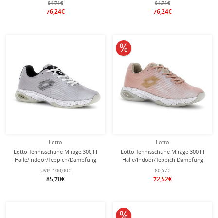
84,71€
84,71€
76,24€
76,24€
10% reduziert
Lotto
Lotto
Lotto Tennisschuhe Mirage 300 III
Lotto Tennisschuhe Mirage 300 III
Halle/Indoor/Teppich/Dämpfung
Halle/Indoor/Teppich Dämpfung
weiss/schwarz Herren
rose Damen
UVP:
100,00€
80,57€
85,70€
72,52€
10% reduziert