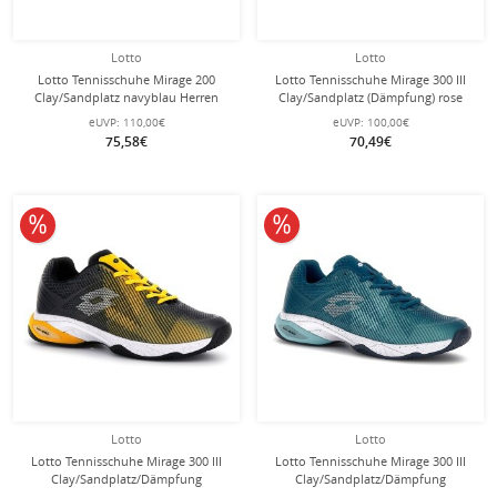
Lotto
Lotto
Lotto Tennisschuhe Mirage 200
Lotto Tennisschuhe Mirage 300 III
Clay/Sandplatz navyblau Herren
Clay/Sandplatz (Dämpfung) rose
Damen
eUVP:
110,00€
eUVP:
100,00€
75,58€
70,49€
10% reduziert
10% reduziert
Lotto
Lotto
Lotto Tennisschuhe Mirage 300 III
Lotto Tennisschuhe Mirage 300 III
Clay/Sandplatz/Dämpfung
Clay/Sandplatz/Dämpfung
schwarz/gelb Herren
blau/weiss Herren