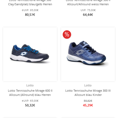
Clay/Sandplatz blau/gelb Herren
Allcourt/Allround weiss Herren
eUVP:
95,00€
UVP:
75,00€
80,57€
64,44€
10% reduziert
Lotto
Lotto
Lotto Tennisschuhe Mirage 600 II
Lotto Tennisschuhe Mirage 300 III
Allcourt (Allround) blau Herren
Allcourt blau Kinder
eUVP:
65,00€
50,32€
50,32€
45,29€