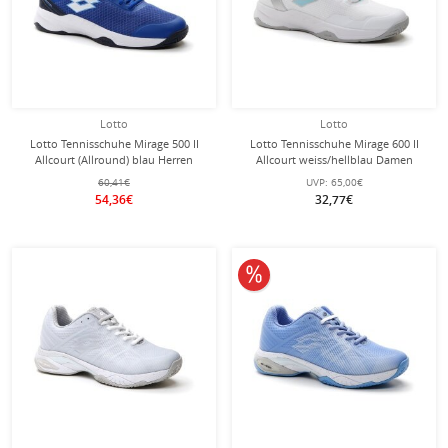
Lotto
Lotto
Lotto Tennisschuhe Mirage 500 II
Lotto Tennisschuhe Mirage 600 II
Allcourt (Allround) blau Herren
Allcourt weiss/hellblau Damen
60,41€
UVP:
65,00€
54,36€
32,77€
10% reduziert