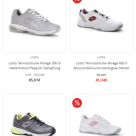
Lotto
Lotto
Lotto Tennisschuhe Mirage 300 III
Lotto Tennisschuhe Mirage 600 II
Halle/Indoor/Teppich Dämpfung
Allcourt/Allround weiss/grau Herren
weiss Damen
UVP:
100,00€
50,36€
85,61€
45,34€
10% reduziert