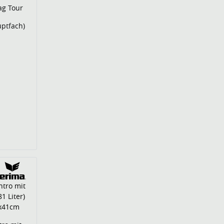
ag Tour
uptfach)