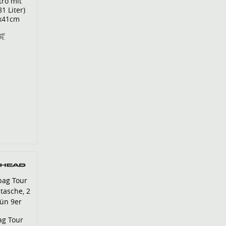
tro mit
1 Liter)
x41cm
9€
ag Tour