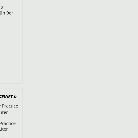
 2
rün 9er
Practice
iter