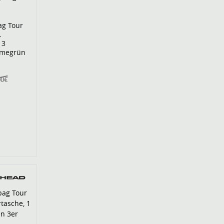
ag Tour
L
 3
ymegrün
00€