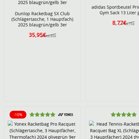
adidas Sportbeutel Pri
Gym Sack 13 Liter 
Dunlop Racketbag SX Club
(Schlägertasche, 1 Hauptfach)
8,77€
2025 blaugrün/gelb 3er
9,75€
35,95€
39,95€
-10%
10% reduziert