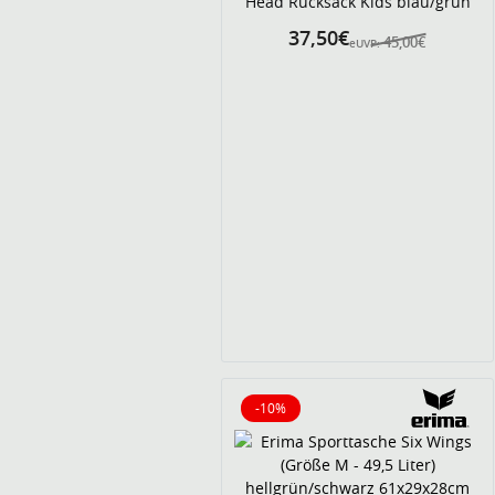
Head Rucksack Kids blau/grün
37,50€
45,00€
eUVP:
-10%
10% reduziert