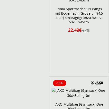
Erima Sporttasche Six Wings
mit Bodenfach (Größe L - 94,5
Liter) smaragdgrün/schwarz
60x35x45cm
22,49€
24,99€
-10%
10% reduziert
JAKO Multibag (Gymsack) One
30x45cm grün