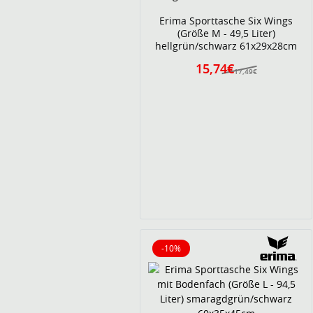
Erima Sporttasche Six Wings
(Größe M - 49,5 Liter)
hellgrün/schwarz 61x29x28cm
15,74€
17,49€
-10%
10% reduziert