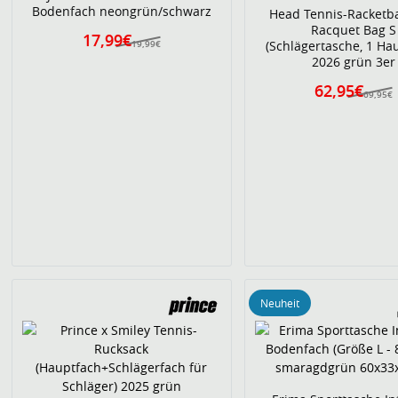
Bodenfach neongrün/schwarz
Head Tennis-Racketb
Racquet Bag S
17,99€
(Schlägertasche, 1 Ha
19,99€
2026 grün 3er
62,95€
69,95€
Neuheit