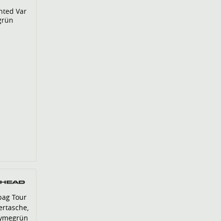
nted Var
grün