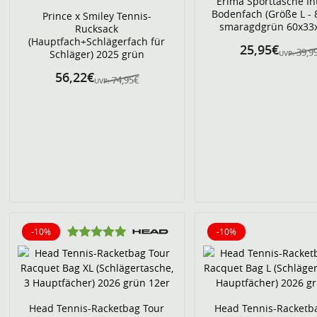
Erima Sporttasche In
Bodenfach (Größe L - 8
Prince x Smiley Tennis-
smaragdgrün 60x33
Rucksack
(Hauptfach+Schlägerfach für
25,95€
39,9
Schläger) 2025 grün
UVP:
56,22€
74,95€
UVP:
-10%
-10%
10% reduziert
10% reduziert
Head Tennis-Racketbag Tour
Head Tennis-Racketb