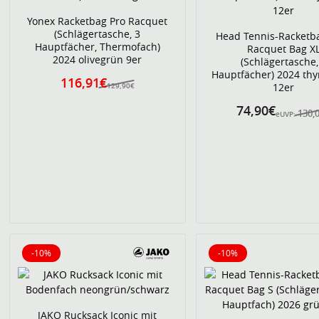
Yonex Racketbag Pro Racquet
(Schlägertasche, 3
Head Tennis-Racketb
Hauptfächer, Thermofach)
Racquet Bag X
2024 olivegrün 9er
(Schlägertasche,
Hauptfächer) 2024 th
116,91€
12er
129,90€
74,90€
130,
eUVP:
-10%
-10%
10% reduziert
10% reduziert
JAKO Rucksack Iconic mit