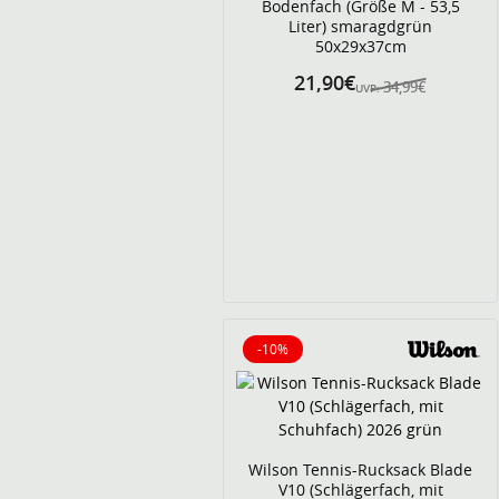
Bodenfach (Größe M - 53,5
Liter) smaragdgrün
50x29x37cm
21,90€
34,99€
UVP:
-10%
10% reduziert
Wilson Tennis-Rucksack Blade
V10 (Schlägerfach, mit