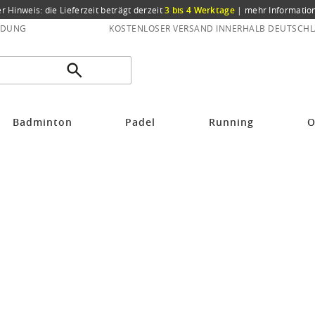
er Hinweis: die Lieferzeit beträgt derzeit
3 bis 4 Werktage
|
mehr Informatio
NDUNG
KOSTENLOSER VERSAND INNERHALB DEUTSCHL
Badminton
Padel
Running
O