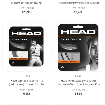
(Kontrolle+Armschonung)
(Haltbarkeit+Power) weiss 12m Set
schwarz/weiss 200m Rolle
UVP:
160,00€
UVP:
20,00€
120,96€
10,28€
Head
Head
Head Tennissaite Sonic Pro
Head Tennissaite Lynx Touch
(Haltbarkeit) schwarz 12m Set
(Kontrolle+Touch) twilight grau 12m
Set
UVP:
12,95€
UVP:
15,00€
6,55€
8,56€