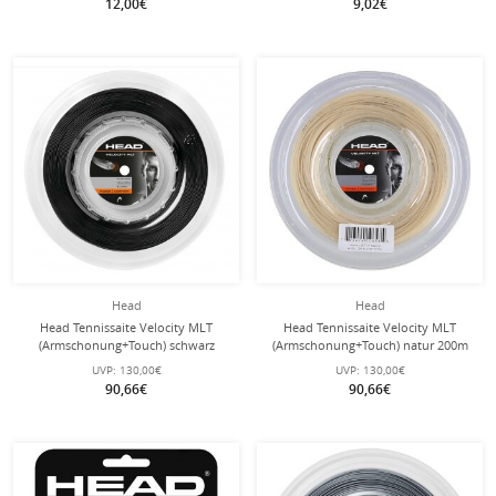
12,00€
9,02€
Head
Head
Head Tennissaite Velocity MLT
Head Tennissaite Velocity MLT
(Armschonung+Touch) schwarz
(Armschonung+Touch) natur 200m
200m Rolle
Rolle
UVP:
130,00€
UVP:
130,00€
90,66€
90,66€