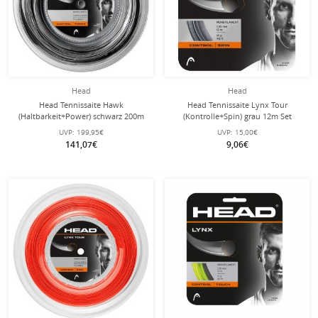
Head
Head
Head Tennissaite Hawk
Head Tennissaite Lynx Tour
(Haltbarkeit+Power) schwarz 200m
(Kontrolle+Spin) grau 12m Set
Rolle
UVP:
199,95€
UVP:
15,00€
141,07€
9,06€