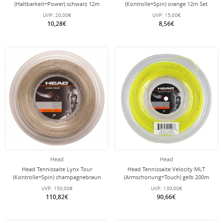
(Haltbarkeit+Power) schwarz 12m
(Kontrolle+Spin) orange 12m Set
Set
UVP:
20,00€
UVP:
15,00€
10,28€
8,56€
Head
Head
Head Tennissaite Lynx Tour
Head Tennissaite Velocity MLT
(Kontrolle+Spin) champagnebraun
(Armschonung+Touch) gelb 200m
200m Rolle
Rolle
UVP:
150,00€
UVP:
130,00€
110,82€
90,66€