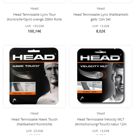
Head
Head
Head Tennissaite Lynx Tour
Head Tennissaite Lynx (Haltbarkeit)
(Kontrolle+Spin) orange 200m Rolle
gelb 12m Set
UVP:
150,00€
UVP:
15,00€
100,74€
8,02€
Head
Head
Head Tennissaite Hawk Touch
Head Tennissaite Velocity MLT
(Haltbarkeit+Kontrolle)
(Armschonung+Touch) natur 12m
anthrazitgrau 12m Set
Set
UVP:
25,00€
UVP:
13,00€