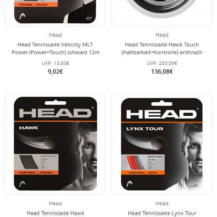
Head
Head
Head Tennissaite Velocity MLT
Head Tennissaite Hawk Touch
Power (Power+Touch) schwarz 12m
(Haltbarkeit+Kontrolle) anthrazit
Set
200m Rolle
UVP:
13,00€
UVP:
200,00€
9,02€
136,08€
Head
Head
Head Tennissaite Hawk
Head Tennissaite Lynx Tour