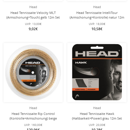
Head
Head
Head Tennissaite Velocity MLT
Head Tennissaite IntelliTour
(Armschonung+Touch) gelb 12m Set
(Armschonung+Kontrolle) natur 12m
Set
UVP:
13,00€
UVP:
18,00€
9,02€
10,58€
Head
Head
Head Tennissaite Rip Control
Head Tennissaite Hawk
(Kontrolle+Armschonung) beige
(Haltbarkeit+Power) grau 12m Set
200m Rolle
UVP:
160,00€
UVP:
20,00€
120,96€
10,28€