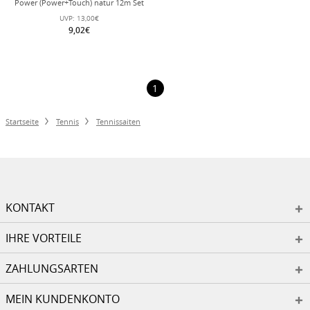
Power (Power+Touch) natur 12m Set
UVP:
13,00€
9,02€
1
Startseite
Tennis
Tennissaiten
KONTAKT
IHRE VORTEILE
ZAHLUNGSARTEN
MEIN KUNDENKONTO