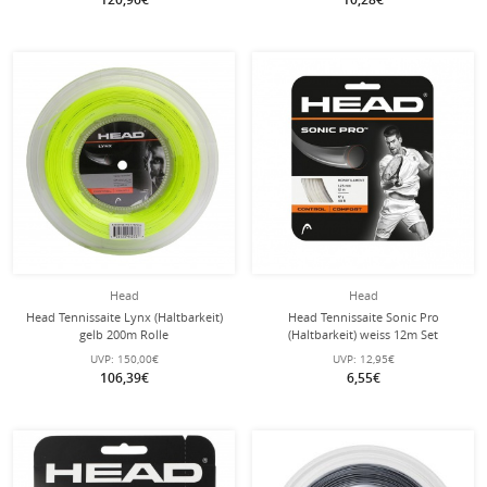
Head
Head
Head Tennissaite Lynx (Haltbarkeit)
Head Tennissaite Sonic Pro
gelb 200m Rolle
(Haltbarkeit) weiss 12m Set
UVP:
150,00€
UVP:
12,95€
106,39€
6,55€