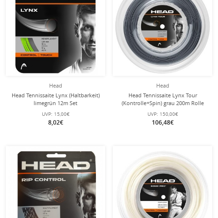
Head
Head
Head Tennissaite Lynx (Haltbarkeit)
Head Tennissaite Lynx Tour
limegrün 12m Set
(Kontrolle+Spin) grau 200m Rolle
UVP:
15,00€
UVP:
150,00€
8,02€
106,48€