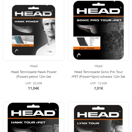
Head
Head
Head Tennissaite Hawk Power
Head Tennissaite Sonic Pro Tour
(Power) petrol 12m Set
rPET (Power+Spin) schwarz 12m Set
UVP:
20,00€
UVP:
10,00€
11,04€
7,01€