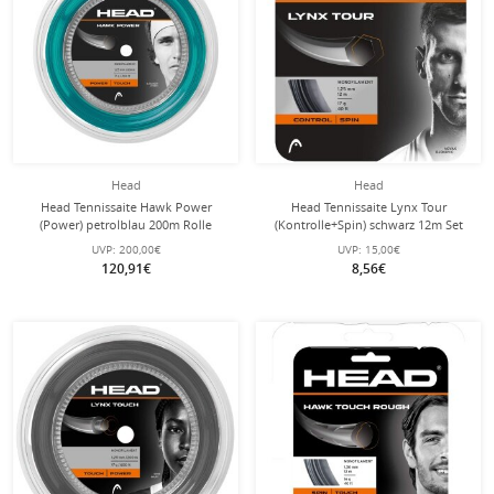
Head
Head
Head Tennissaite Hawk Power
Head Tennissaite Lynx Tour
(Power) petrolblau 200m Rolle
(Kontrolle+Spin) schwarz 12m Set
UVP:
200,00€
UVP:
15,00€
120,91€
8,56€