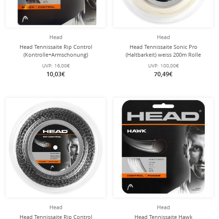
Head
Head
Head Tennissaite Rip Control
Head Tennissaite Sonic Pro
(Kontrolle+Armschonung)
(Haltbarkeit) weiss 200m Rolle
schwarz/weiss 12m Set
UVP:
16,00€
UVP:
100,00€
10,03€
70,49€
Head
Head
Head Tennissaite Rip Control
Head Tennissaite Hawk