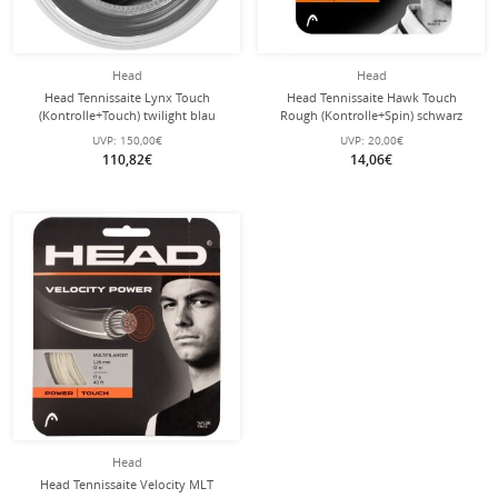
Head
Head
Head Tennissaite Lynx Touch
Head Tennissaite Hawk Touch
(Kontrolle+Touch) twilight blau
Rough (Kontrolle+Spin) schwarz
200m Rolle
12m Set
UVP:
150,00€
UVP:
20,00€
110,82€
14,06€
Head
Head Tennissaite Velocity MLT