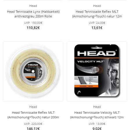
Head
Head
Head Tennissaite Lynx (Haltbarkeit)
Head Tennissaite Reflex MLT
anthrazitgrau 200m Rolle
(Armschonung+Touch) natur 12m
Set
UVP:
150,00€
UVP:
24,00€
110,82€
13,61€
Head
Head
Head Tennissaite Reflex MLT
Head Tennissaite Velocity MLT
(Armschonung+Touch) natur 200m
(Armschonung+Touch) schwarz 12m
Rolle
Set
UVP:
220,00€
UVP:
13,00€
146,17€
9,02€