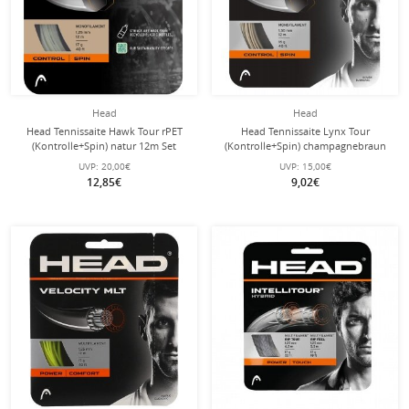
Head
Head
Head Tennissaite Hawk Tour rPET
Head Tennissaite Lynx Tour
(Kontrolle+Spin) natur 12m Set
(Kontrolle+Spin) champagnebraun
12m Set
UVP:
20,00€
UVP:
15,00€
12,85€
9,02€