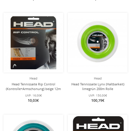
Head
Head
Head Tennissaite Rip Control
Head Tennissaite Lynx (Haltbarkeit)
(Kontrolle+Armschonung) beige 12m
limegrün 200m Rolle
Set
UVP:
16,00€
UVP:
150,00€
10,03€
100,79€