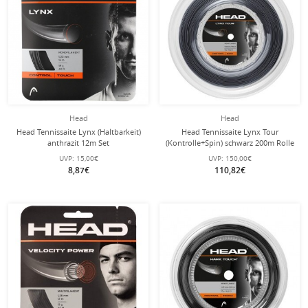
Head
Head
Head Tennissaite Lynx (Haltbarkeit)
Head Tennissaite Lynx Tour
anthrazit 12m Set
(Kontrolle+Spin) schwarz 200m Rolle
UVP:
15,00€
UVP:
150,00€
8,87€
110,82€