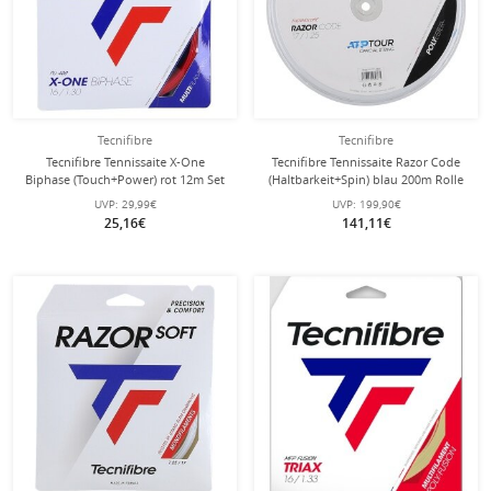
Tecnifibre
Tecnifibre
Tecnifibre Tennissaite X-One
Tecnifibre Tennissaite Razor Code
Biphase (Touch+Power) rot 12m Set
(Haltbarkeit+Spin) blau 200m Rolle
UVP:
29,99€
UVP:
199,90€
25,16€
141,11€