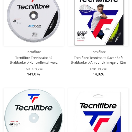
Tecnifibre
Tecnifibre
Tecnifibre Tennissaite 4S
Tecnifibre Tennissaite Razor Soft
(Haltbarkeit+Kontrolle) schwarz
(Haltbarkeit+Allround) limegelb 12m
200m Rolle
Set
UVP:
189,99€
UVP:
19,99€
141,07€
14,02€