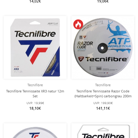
14,02€
19,06€
Tecnifibre
Tecnifibre
Tecnifibre Tennissaite XR3 natur 12m
Tecnifibre Tennissaite Razor Code
Set
(Haltbarkeit+Spin) carbongrau 200m
Rolle
UVP:
19,99€
UVP:
199,90€
18,10€
141,11€