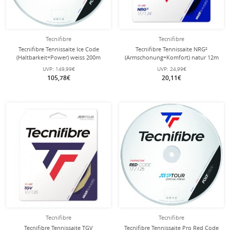
Tecnifibre
Tecnifibre
Tecnifibre Tennissaite Ice Code
Tecnifibre Tennissaite NRG²
(Haltbarkeit+Power) weiss 200m
(Armschonung+Komfort) natur 12m
Rolle
Set
UVP:
149,99€
UVP:
24,99€
105,78€
20,11€
Tecnifibre
Tecnifibre
Tecnifibre Tennissaite TGV
Tecnifibre Tennissaite Pro Red Code