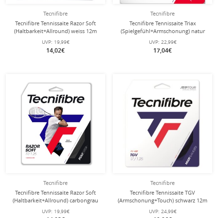
Tecnifibre
Tecnifibre
Tecnifibre Tennissaite Razor Soft
Tecnifibre Tennissaite Triax
(Haltbarkeit+Allround) weiss 12m
(Spielgefühl+Armschonung) natur
Set
12m Set
UVP:
19,99€
UVP:
22,99€
14,02€
17,04€
Tecnifibre
Tecnifibre
Tecnifibre Tennissaite Razor Soft
Tecnifibre Tennissaite TGV
(Haltbarkeit+Allround) carbongrau
(Armschonung+Touch) schwarz 12m
12m Set
Set
UVP:
19,99€
UVP:
24,99€