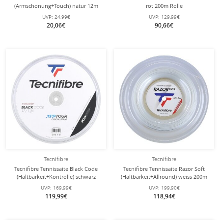
(Armschonung+Touch) natur 12m
rot 200m Rolle
Set
UVP:
24,99€
UVP:
129,99€
20,06€
90,66€
Tecnifibre
Tecnifibre
Tecnifibre Tennissaite Black Code
Tecnifibre Tennissaite Razor Soft
(Haltbarkeit+Kontrolle) schwarz
(Haltbarkeit+Allround) weiss 200m
200m Rolle
Rolle
UVP:
169,99€
UVP:
199,90€
119,99€
118,94€