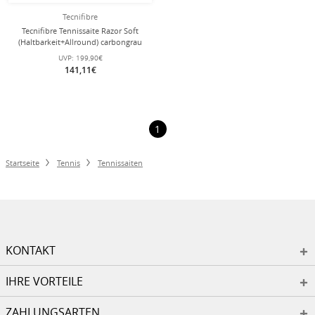
Tecnifibre
Tecnifibre Tennissaite Razor Soft
(Haltbarkeit+Allround) carbongrau
200m Rolle
UVP:
199,90€
141,11€
1
Startseite
Tennis
Tennissaiten
KONTAKT
IHRE VORTEILE
ZAHLUNGSARTEN