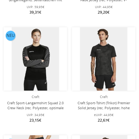
Reissverschluss) lang schwarz
Ausschnitt) schwarz Herren
UVP:
59,95€
UVP:
44,95€
Herren
39,31€
29,20€
NEU
Craft
Craft
Craft Sport-Langarmshirt Squad 2.0
Craft Sport-Tshirt (Trikot) Premier
Crew Neck (rec. Polyester, optimale
Solid Jersey (rec. Polyester, hohe
Bewegungsfreiheit) schwarz Damen
Elastizität) schwarz Herren
UVP:
34,95€
eUVP:
44,95€
23,15€
22,67€