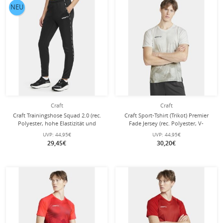
NEU
Craft
Craft
Craft Trainingshose Squad 2.0 (rec.
Craft Sport-Tshirt (Trikot) Premier
Polyester, hohe Elastizität und
Fade Jersey (rec. Polyester, V-
ergonomisches Design) lang schwarz
Ausschnitt) weiss Herren
UVP:
44,95€
UVP:
44,95€
Damen
29,45€
30,20€