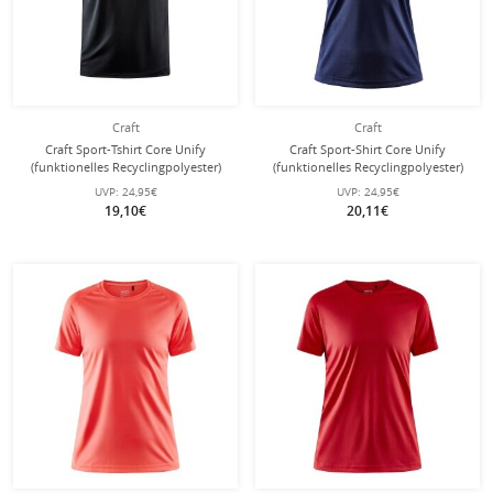
Craft
Craft
Craft Sport-Tshirt Core Unify
Craft Sport-Shirt Core Unify
(funktionelles Recyclingpolyester)
(funktionelles Recyclingpolyester)
schwarz Herren
navyblau Damen
UVP:
24,95€
UVP:
24,95€
19,10€
20,11€