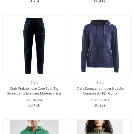
31,73€
60,41€
Craft
Craft
Craft Freizeithose Core Soul Zip
Craft Kapuzenpullover Hoodie
Sweatpants (weiches Material) lang
Community FZ (Front-
navyblau Damen
Reißverschluss, sportliche Passform)
UVP:
84,95€
eUVP:
59,95€
navyblau Damen
60,46€
30,23€