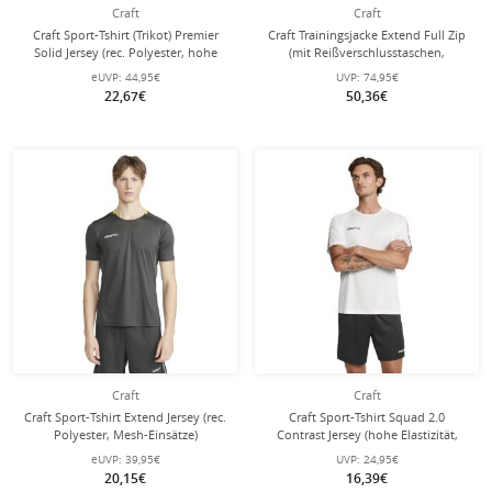
Craft
Craft
Craft Sport-Tshirt (Trikot) Premier
Craft Trainingsjacke Extend Full Zip
Solid Jersey (rec. Polyester, hohe
(mit Reißverschlusstaschen,
Elastizität) grün Herren
elastisches Material) asphaltgrau
eUVP:
44,95€
UVP:
74,95€
Herren
22,67€
50,36€
Craft
Craft
Craft Sport-Tshirt Extend Jersey (rec.
Craft Sport-Tshirt Squad 2.0
Polyester, Mesh-Einsätze)
Contrast Jersey (hohe Elastizität,
asphaltgrau Herren
bequeme Passform) weiss Herren
eUVP:
39,95€
UVP:
24,95€
20,15€
16,39€