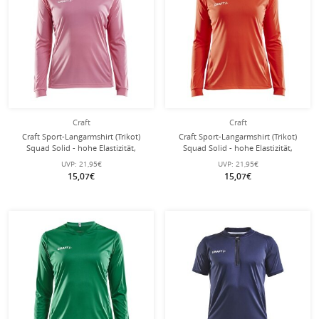
Craft
Craft
Craft Sport-Langarmshirt (Trikot)
Craft Sport-Langarmshirt (Trikot)
Squad Solid - hohe Elastizität,
Squad Solid - hohe Elastizität,
ergonomisches Design - pink
ergonomisches Design - orange
UVP:
21,95€
UVP:
21,95€
Damen
Damen
15,07€
15,07€