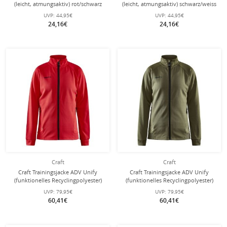
(leicht, atmungsaktiv) rot/schwarz
(leicht, atmungsaktiv) schwarz/weiss
Herren
Herren
UVP:
44,95€
UVP:
44,95€
24,16€
24,16€
Craft
Craft
Craft Trainingsjacke ADV Unify
Craft Trainingsjacke ADV Unify
(funktionelles Recyclingpolyester)
(funktionelles Recyclingpolyester)
rot Damen
khakigrün Damen
UVP:
79,95€
UVP:
79,95€
60,41€
60,41€