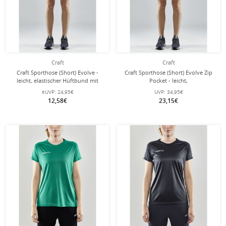
Craft
Craft
Craft Sporthose (Short) Evolve -
Craft Sporthose (Short) Evolve Zip
leicht, elastischer Hüftbund mit
Pocket - leicht,
Kordelzug, ohne Seitentaschen -
Reissverschlusstaschen - schwarz
eUVP:
24,95€
UVP:
34,95€
schwarz Damen
Damen
12,58€
23,15€