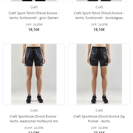
Craft
Craft
Craft Sport-Tshirt (Trikot) Evolve -
Craft Sport-Tshirt (Trikot) Evolve -
leicht, funktionell - grün Damen
leicht, funktionell - dunkelgrau
Damen
UVP:
24,95€
UVP:
24,95€
18,10€
18,10€
Craft
Craft
Craft Sporthose (Short) Evolve -
Craft Sporthose (Short) Evolve Zip
leicht, elastischer Hüftbund mit
Pocket - leicht,
Kordelzug, ohne Seitentaschen -
Reissverschlusstaschen - dunkelgrau
eUVP:
24,95€
UVP:
34,95€
dunkelgrau Damen
Damen
12,58€
23,15€