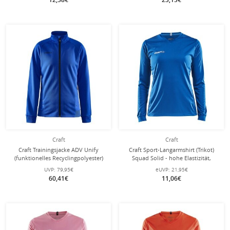
Craft
Craft
Craft Trainingsjacke ADV Unify
Craft Sport-Langarmshirt (Trikot)
(funktionelles Recyclingpolyester)
Squad Solid - hohe Elastizität,
kobaltblau Damen
ergonomisches Design - royalblau
UVP:
79,95€
eUVP:
21,95€
Damen
60,41€
11,06€