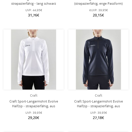
strapazierfähig - lang schwarz
(strapazierfähig, enge Passform)
Damen
lang schwarz Damen
UVP:
44,95€
eUVP:
39,95€
31,76€
20,15€
Craft
Craft
Craft Sport-Langarmshirt Evolve
Craft Sport-Langarmshirt Evolve
Halfzip - strapazierfähig, aus
Halfzip - strapazierfähig, aus
Stretchmaterial - weiss Damen
Stretchmaterial - dunkelgrau Damen
UVP:
39,95€
UVP:
39,95€
29,20€
27,18€