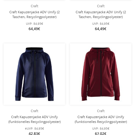
Craft
Craft
Craft Kapuzenjacke ADV Unify (2
Craft Kapuzenjacke ADV Unify (2
Taschen, Recyclingpolyester)
Taschen, Recyclingpolyester)
bordeaux/rot Herren
tealblau Herren
UVP:
84,95€
UVP:
84,95€
64,49€
64,49€
Craft
Craft
Craft Kapuzenjacke ADV Unify
Craft Kapuzenjacke ADV Unify
(funktionelles Recyclingpolyester)
(funktionelles Recyclingpolyester)
navyblau Damen
bordeaux/rot Damen
eUVP:
84,95€
UVP:
84,95€
42,83€
67,02€