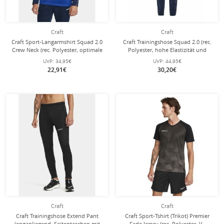
Craft
Craft
Craft Sport-Langarmshirt Squad 2.0
Craft Trainingshose Squad 2.0 (rec.
Crew Neck (rec. Polyester, optimale
Polyester, hohe Elastizität und
Bewegungsfreiheit) kobaltblau
ergonomisches Design) lang
UVP:
34,95€
UVP:
44,95€
Herren
navyblau Herren
22,91€
30,20€
Craft
Craft
Craft Trainingshose Extend Pant
Craft Sport-Tshirt (Trikot) Premier
(enganliegend, Seitentaschen mit
Fade Jersey (rec. Polyester, V-