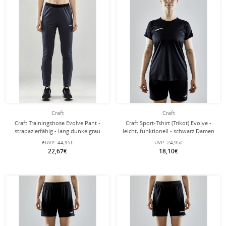
Craft
Craft
Craft Trainingshose Evolve Pant -
Craft Sport-Tshirt (Trikot) Evolve -
strapazierfähig - lang dunkelgrau
leicht, funktionell - schwarz Damen
Damen
eUVP:
44,95€
UVP:
24,95€
22,67€
18,10€