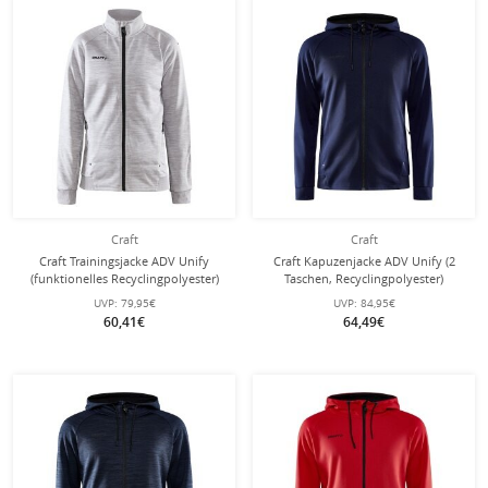
Craft
Craft
Craft Trainingsjacke ADV Unify
Craft Kapuzenjacke ADV Unify (2
(funktionelles Recyclingpolyester)
Taschen, Recyclingpolyester)
hellgrau Damen
navyblau Herren
UVP:
79,95€
UVP:
84,95€
60,41€
64,49€