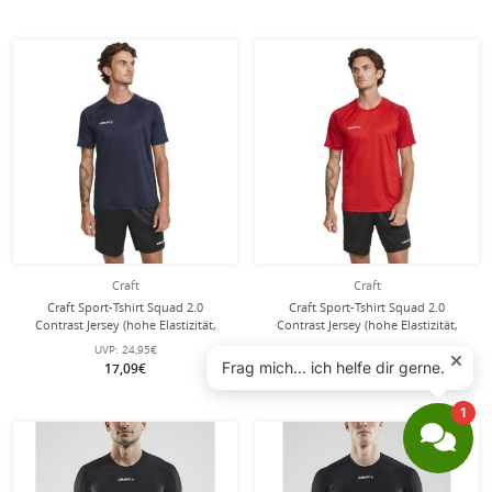
Craft
Craft
Craft Sport-Tshirt Squad 2.0
Craft Sport-Tshirt Squad 2.0
Contrast Jersey (hohe Elastizität,
Contrast Jersey (hohe Elastizität,
bequeme Passform) navyblau
bequeme Passform) rot Herren
UVP:
24,95€
UVP:
24,95€
Herren
17,09€
17,09€