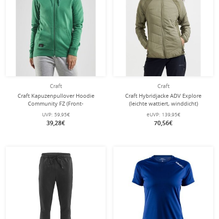
Craft
Craft
Craft Kapuzenpullover Hoodie
Craft Hybridjacke ADV Explore
Community FZ (Front-
(leichte wattiert, winddicht)
Reißverschluss, sportliche Passform)
khakigrün Damen
UVP:
59,95€
eUVP:
139,95€
grün Damen
39,28€
70,56€