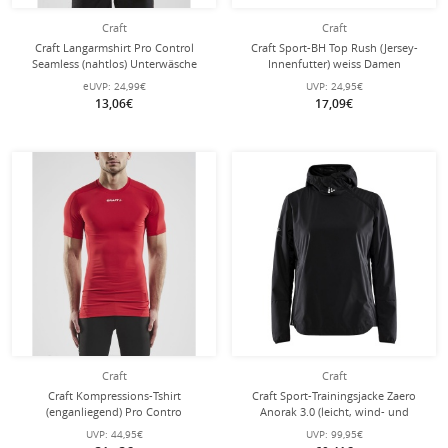
Craft
Craft
Craft Langarmshirt Pro Control
Craft Sport-BH Top Rush (Jersey-
Seamless (nahtlos) Unterwäsche
Innenfutter) weiss Damen
royalblau Herren
eUVP:
24,99€
UVP:
24,95€
13,06€
17,09€
Craft
Craft
Craft Kompressions-Tshirt
Craft Sport-Trainingsjacke Zaero
(enganliegend) Pro Contro
Anorak 3.0 (leicht, wind- und
Unterwäsche rot Herren
wasserabweisend) schwarz Damen
UVP:
44,95€
UVP:
99,95€