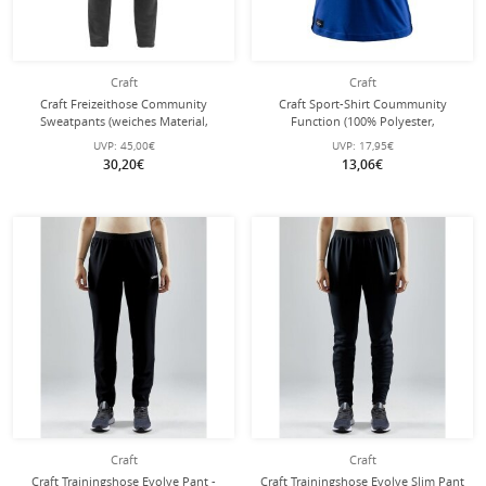
Craft
Craft
Craft Freizeithose Community
Craft Sport-Shirt Coummunity
Sweatpants (weiches Material,
Function (100% Polyester,
höchster Tragekomfort) lang
schnelltrocknend) kobaltblau
UVP:
45,00€
UVP:
17,95€
schwarz Herren
Damen
30,20€
13,06€
Craft
Craft
Craft Trainingshose Evolve Pant -
Craft Trainingshose Evolve Slim Pant