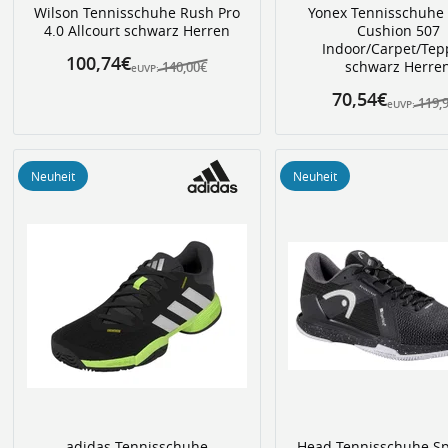
Wilson Tennisschuhe Rush Pro
Yonex Tennisschuhe
4.0 Allcourt schwarz Herren
Cushion 507
Indoor/Carpet/Tep
100,74€
schwarz Herre
140,00€
eUVP:
70,54€
119,
eUVP:
Neuheit
Neuheit
adidas Tennisschuhe
Head Tennisschuhe Sp