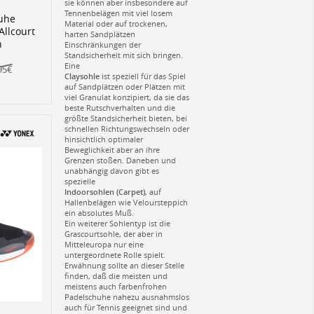
sie können aber insbesondere auf
Tennenbelägen mit viel losem
uhe
Material oder auf trockenen,
Allcourt
harten Sandplätzen
n
Einschränkungen der
Standsicherheit mit sich bringen.
Eine
95€
Claysohle
ist speziell für das Spiel
auf Sandplätzen oder Plätzen mit
viel Granulat konzipiert, da sie das
beste Rutschverhalten und die
größte Standsicherheit bieten, bei
schnellen Richtungswechseln oder
hinsichtlich optimaler
Beweglichkeit aber an ihre
Grenzen stoßen. Daneben und
unabhängig davon gibt es
spezielle
Indoorsohlen (Carpet)
, auf
Hallenbelägen wie Veloursteppich
ein absolutes Muß.
Ein weiterer Sohlentyp ist die
Grascourtsohle, der aber in
Mitteleuropa nur eine
untergeordnete Rolle spielt.
Erwähnung sollte an dieser Stelle
finden, daß die meisten und
meistens auch farbenfrohen
Padelschuhe nahezu ausnahmslos
auch für Tennis geeignet sind und