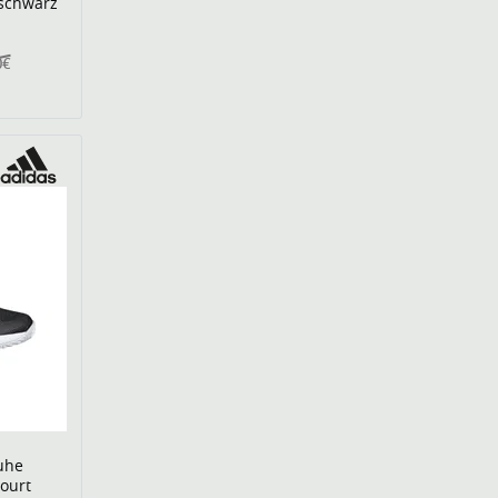
 schwarz
0€
uhe
ourt