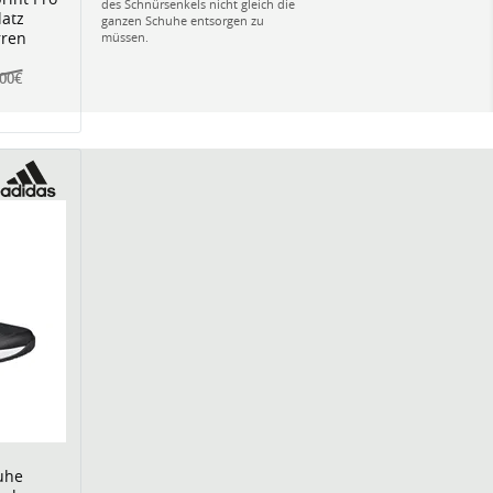
des Schnürsenkels nicht gleich die
latz
ganzen Schuhe entsorgen zu
rren
müssen.
,00€
uhe