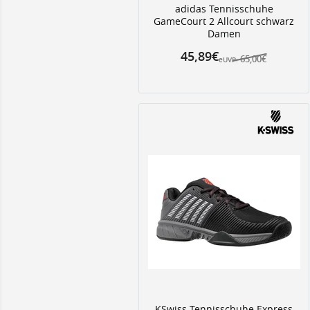
adidas Tennisschuhe
GameCourt 2 Allcourt schwarz
Damen
45,89€
65,00€
eUVP:
KSwiss Tennisschuhe Express