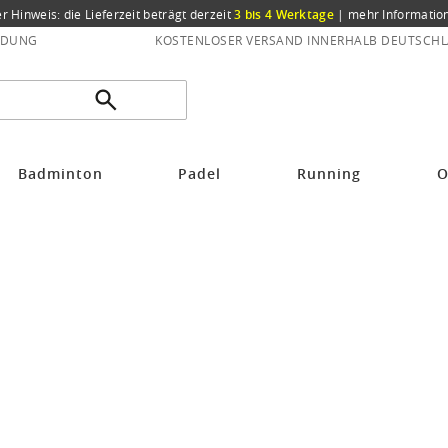
er Hinweis: die Lieferzeit beträgt derzeit
3 bis 4 Werktage
|
mehr Informatio
NDUNG
KOSTENLOSER VERSAND INNERHALB DEUTSCHL
Badminton
Padel
Running
O