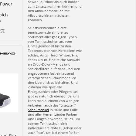
sowohl outdoor als auch indoor
 Power
zum Einsatz kommen können und
den Allroundmodellen mit
pich
Allcourtsohle am nächsten
n
kommen.
Selbstverständlich bietet
95€
tennistown.de ein breites
Sortiment aller gängigen Typen
von Tennisschuhen an, vom
Einsteigermodell bis zu den
Topprodukten von Herstellern wie
adidas, Asics, Head, Wilson, Fila,
Yonex u.v.m. Eine reiche Auswahl
an Drop-Down-Menüs und
Schiebefiltern hilft dabei, bei den
angebotenen fast eintausend
verschiedenen Schuhmodellen
den Überblick zu behalten. Und
Zubehör wie spezielle
Einlegesohlen oder Pflegemittel
gibt es natürlich ebenso. Bei uns
kann man al einem von wenigen
Anbietern auch das "Ersatzteil"
Schnürsenkel
in Hülle und Fülle
und aller Herren Länder Farben
und Längen erwerben, sei es, um
seinem Tennisschuh eine
individuellere Note zu geben oder
auch "nur", um bei einem Reißen
rint Pro