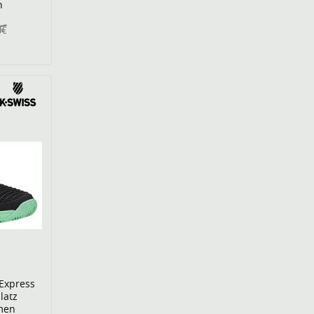
n
0€
Express
latz
men