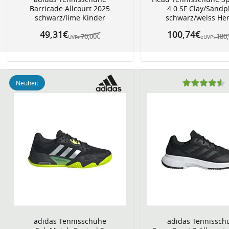
Barricade Allcourt 2025
4.0 SF Clay/Sandp
schwarz/lime Kinder
schwarz/weiss He
49,31€
100,74€
70,00€
180
UVP:
eUVP:
Neuheit
adidas Tennisschuhe
adidas Tennissch