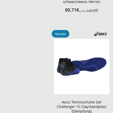
schwarz/weiss Herren
90,71€
140,00€
eUVP:
Neuheit
Asics Tennisschuhe Gel
Challenger 15 Clay/Sandplatz
(Dämpfung)