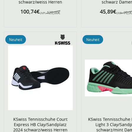
schwarz/weiss Herren
schwarz Dame
100,74€
45,89€
120,00€
70,0
UVP:
UVP:
Neuheit
Neuheit
KSwiss Tennisschuhe Court
KSwiss Tennisschuhe 
Express HB Clay/Sandplatz
Light 3 Clay/Sandp
2024 schwarz/weiss Herren
schwarz/mint Da