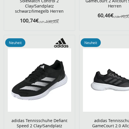
SoleMatch Control 2
GameCourt 2 Allcourt
Clay/Sandplatz
Herren
schwarz/limegelb Herren
60,46€
70,0
UVP:
100,74€
130,00€
UVP:
Neuheit
Neuheit
adidas Tennisschuhe Defiant
adidas Tennissch
Speed 2 Clay/Sandplatz
GameCourt 2.0 Allc