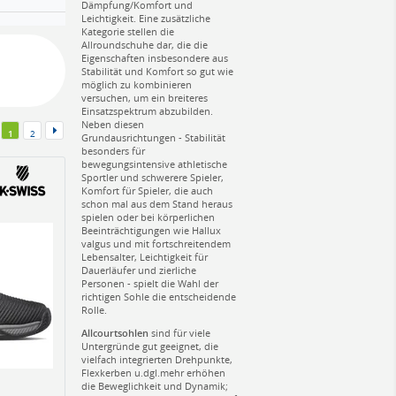
Dämpfung/Komfort und
Leichtigkeit. Eine zusätzliche
Kategorie stellen die
Allroundschuhe dar, die die
Eigenschaften insbesondere aus
Stabilität und Komfort so gut wie
möglich zu kombinieren
versuchen, um ein breiteres
Einsatzspektrum abzubilden.
Neben diesen
1
2
Grundausrichtungen - Stabilität
besonders für
bewegungsintensive athletische
Sportler und schwerere Spieler,
Komfort für Spieler, die auch
schon mal aus dem Stand heraus
spielen oder bei körperlichen
Beeinträchtigungen wie Hallux
valgus und mit fortschreitendem
Lebensalter, Leichtigkeit für
Dauerläufer und zierliche
Personen - spielt die Wahl der
richtigen Sohle die entscheidende
Rolle.
Allcourtsohlen
sind für viele
Untergründe gut geeignet, die
vielfach integrierten Drehpunkte,
Flexkerben u.dgl.mehr erhöhen
die Beweglichkeit und Dynamik;