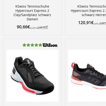
KSwiss Tennisschuhe
KSwiss Tennissch
Hypercourt Express 2
Hypercourt Express 2 
Clay/Sandplatz schwarz
schwarz Herre
Damen
120,91€
139,
UVP:
90,66€
139,95€
eUVP: