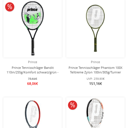
10% reduziert
Prince
Prince
Prince Tennisschläger Bandit
Prince Tennisschläger Phantom 100X
110in/255g/Komfort schwarz/grün -
TeXtreme Zylon 100in/305g/Turnier
besaitet -
2024 grün - unbesaitet -
75,64€
UVP:
259,90€
68,06€
151,16€
10% reduziert