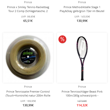
Prince
Prince
Prince x Smiley Tennis-Racketbag
Prince Methodikbälle Stage 1
Tour 2 Comp (Schlägertasche, 2
Play&Stay gelb/grün 72er im Beutel
Hauptfächer, Thermofach) 2025
UVP:
99,95€
UVP:
145,00€
schwarz 6er
65,51€
130,99€
10% reduziert
Prince
Prince
Prince Tennissaite Premier Control
Prince Tennisschläger Beast Pink
(Touch+Kontrolle) natur 200m Rolle
100in/265g schwarz/pink -
unbesaitet -
UVP:
189,95€
127,03€
130,99€
114,32€