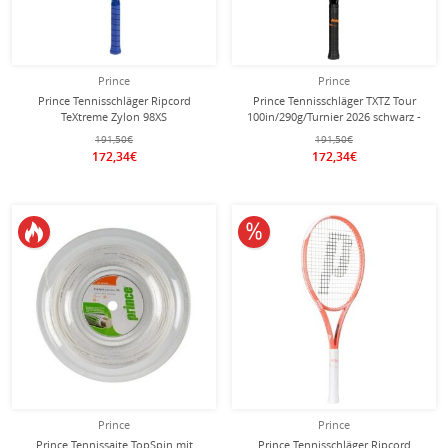
Prince
Prince
Prince Tennisschläger Ripcord
Prince Tennisschläger TXTZ Tour
TeXtreme Zylon 98XS
100in/290g/Turnier 2026 schwarz -
98in/305g/Turnier 2026 blau -
unbesaitet -
191,50€
191,50€
unbesaitet -
172,34€
172,34€
10% reduziert
Prince
Prince
Prince Tennissaite TopSpin mit
Prince Tennisschläger Ripcord