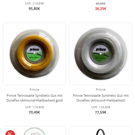
unbesaitet -
UVP:
219,95€
40,33€
95,80€
36,29€
Prince
Prince
Prince Tennissaite Synthetic Gut mit
Prince Tennissaite Synthetic Gut mit
Duraflex (Allround+Haltbarkeit) gold
Duraflex (Allround+Haltbarkeit)
200m Rolle
weiss 200m Rolle
UVP:
119,90€
UVP:
129,90€
70,49€
77,59€
10% reduziert