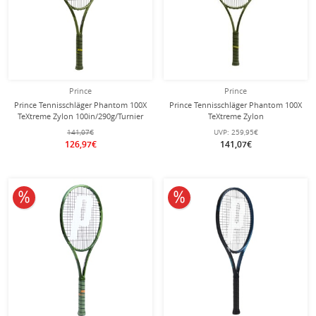
Prince
Prince
Prince Tennisschläger Phantom 100X
Prince Tennisschläger Phantom 100X
TeXtreme Zylon 100in/290g/Turnier
TeXtreme Zylon
2024 grün - unbesaitet -
100in/320g/18x20/Turnier 2024 grün
141,07€
UVP:
259,95€
- unbesaitet -
126,97€
141,07€
10% reduziert
10% reduziert