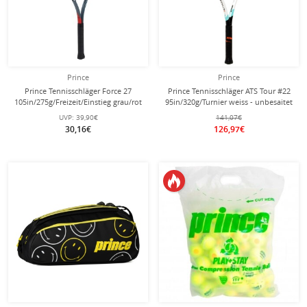
Prince
Prince
Prince Tennisschläger Force 27
Prince Tennisschläger ATS Tour #22
105in/275g/Freizeit/Einstieg grau/rot
95in/320g/Turnier weiss - unbesaitet
- besaitet -
-
UVP:
39,90€
141,07€
30,16€
126,97€