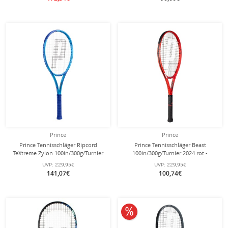
Prince
Prince
Prince Tennisschläger Ripcord
Prince Tennisschläger Beast
TeXtreme Zylon 100in/300g/Turnier
100in/300g/Turnier 2024 rot -
2025 blau - unbesaitet -
unbesaitet -
UVP:
229,95€
UVP:
229,95€
141,07€
100,74€
10% reduziert