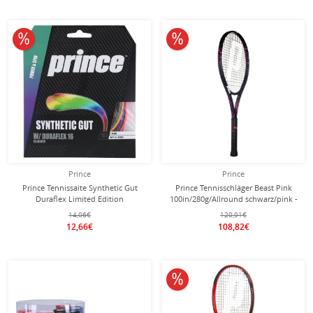
10% reduziert
10% reduziert
Prince
Prince
Prince Tennissaite Synthetic Gut
Prince Tennisschläger Beast Pink
Duraflex Limited Edition
100in/280g/Allround schwarz/pink -
(Allround+Haltbarkeit) bunt 12m Set
unbesaitet -
14,06€
120,91€
12,66€
108,82€
10% reduziert