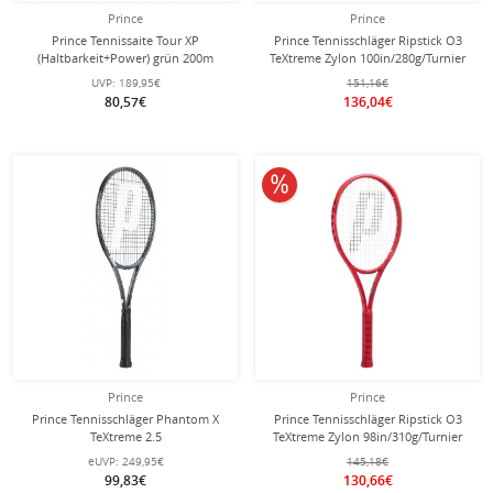
Prince
Prince
Prince Tennissaite Tour XP
Prince Tennisschläger Ripstick O3
(Haltbarkeit+Power) grün 200m
TeXtreme Zylon 100in/280g/Turnier
Rolle
2025 rot - unbesaitet -
UVP:
189,95€
151,16€
80,57€
136,04€
10% reduziert
Prince
Prince
Prince Tennisschläger Phantom X
Prince Tennisschläger Ripstick O3
TeXtreme 2.5
TeXtreme Zylon 98in/310g/Turnier
100in/320g/18x20/Turnier -
2025 rot - unbesaitet -
eUVP:
249,95€
145,18€
unbesaitet -
99,83€
130,66€