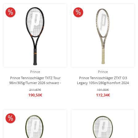
10% reduziert
10% reduziert
Prince
Prince
Prince Tennisschläger TXTZ Tour
Prince Tennisschläger ZTXT O3
98in/305g/Turnier 2026 schwarz -
Legacy 105in/280g/Komfort 2024
unbesaitet -
gold - besaitet -
211,67€
191,50€
190,50€
172,34€
10% reduziert