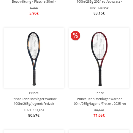
Beschriftung - Flasche 30ml -
100in/285g 2024 rot/schwarz -
schwarz
besaitet -
6,55€
UVP:
149,95€
5,90€
83,16€
10% reduziert
Prince
Prince
Prince Tennisschläger Warrior
Prince Tennisschläger Warrior
100in/265g/Jugend/Freizeit
100in/265g/Jugend/Freizeit 2025 rot
blaugrau/bronzebraun - besaitet -
- besaitet -
eUVP:
149,95€
79,61€
80,57€
71,65€