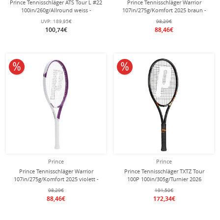
Prince Tennisschläger ATS Tour L #22
Prince Tennisschläger Warrior
100in/260g/Allround weiss -
107in/275g/Komfort 2025 braun -
unbesaitet -
besaitet -
UVP:
189,95€
98,29€
100,74€
88,46€
10% reduziert
10% reduziert
Prince
Prince
Prince Tennisschläger Warrior
Prince Tennisschläger TXTZ Tour
107in/275g/Komfort 2025 violett -
100P 100in/305g/Turnier 2026
besaitet -
schwarz - unbesaitet -
98,29€
191,50€
88,46€
172,34€