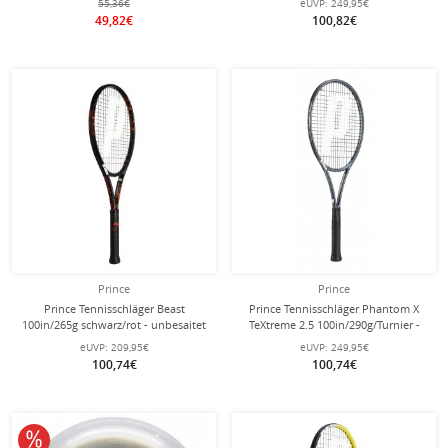
55,36€
eUVP:
249,95€
49,82€
100,82€
Prince
Prince
Prince Tennisschläger Beast
Prince Tennisschläger Phantom X
100in/265g schwarz/rot - unbesaitet
TeXtreme 2.5 100in/290g/Turnier -
-
unbesaitet -
eUVP:
209,95€
eUVP:
249,95€
100,74€
100,74€
10% reduziert