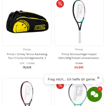
10% reduziert
Prince
Prince
Prince x Smiley Tennis-Racketbag
Prince Tennisschläger Impact
Tour 3 Comp (Schlägertasche, 3
104in/280g/Freizeit schwarz/weiss -
Hauptfächer, Thermofach) 2025
besaitet -
UVP:
119,95€
77,59€
schwarz 12er
78,62€
69,84€
10% reduziert