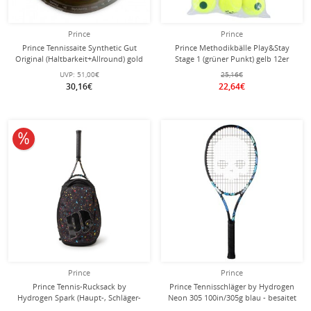
Prince
Prince
Prince Tennissaite Synthetic Gut
Prince Methodikbälle Play&Stay
Original (Haltbarkeit+Allround) gold
Stage 1 (grüner Punkt) gelb 12er
100 Meter Rolle
Beutel
UVP:
51,00€
25,16€
30,16€
22,64€
10% reduziert
Prince
Prince
Prince Tennis-Rucksack by
Prince Tennisschläger by Hydrogen
Hydrogen Spark (Haupt-, Schläger-
Neon 305 100in/305g blau - besaitet
und Schuhfach) schwarz
-