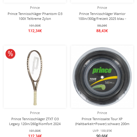
Prince
Prince
Prince Tennisschläger Phantom O3
Prince Tennisschläger Warrior
100X TeXtreme Zylon
100in/300g/Freizeit 2025 blau -
100in/310g/Turnier 2025 grün -
besaitet -
191,50€
98,26€
unbesaitet -
172,34€
88,43€
10% reduziert
Prince
Prince
Prince Tennisschläger ZTXT O3
Prince Tennissaite Tour XP
Legacy 120in/260g/Komfort 2024
(Haltbarkeit+Power) schwarz 200m
gold- besaitet -
Rolle
191,50€
UVP:
189,95€
172,34€
90,66€