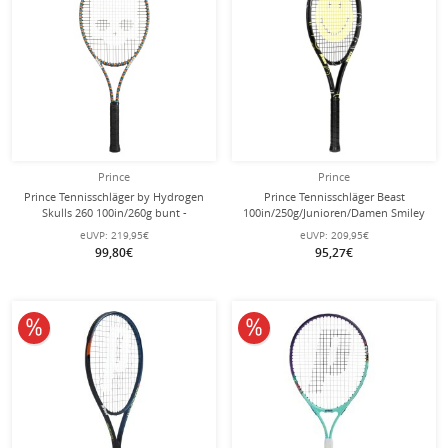
Prince
Prince
Prince Tennisschläger by Hydrogen
Prince Tennisschläger Beast
Skulls 260 100in/260g bunt -
100in/250g/Junioren/Damen Smiley
besaitet -
2025 schwarz - unbesaitet -
eUVP:
219,95€
eUVP:
209,95€
99,80€
95,27€
10% reduziert
10% reduziert