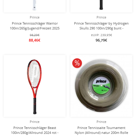
Prince
Prince
Prince Tennisschläger Warrior
Prince Tennisschläger by Hydrogen
100in/265g/Jugend/Freizeit 2025
Skulls 290 100in/290g bunt -
pink - besaitet -
besaitet -
98,29€
eUVP:
239,95€
88,46€
96,79€
10% reduziert
Prince
Prince
Prince Tennisschläger Beast
Prince Tennissaite Tournament
100in/280g/Allround 2024 rot -
Nylon (Allround) natur 200m Rolle