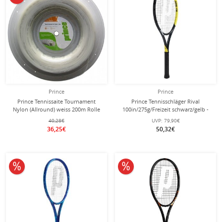
Prince
Prince
Prince Tennissaite Tournament
Prince Tennisschläger Rival
Nylon (Allround) weiss 200m Rolle
100in/275g/Freizeit schwarz/gelb -
besaitet -
40,28€
UVP:
79,90€
36,25€
50,32€
10% reduziert
10% reduziert