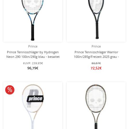
Prince
Prince
Prince Tennisschläger by Hydrogen
Prince Tennisschläger Warrior
Neon 290 100in/290g blau - besaitet
100in/285g/Freizeit 2025 grau -
-
besaitet -
eUVP:
239,95€
80,57€
96,79€
72,52€
10% reduziert