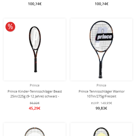
100,74€
100,74€
10% reduziert
Prince
Prince
Prince Kinder-Tennisschläger Beast
Prince Tennisschläger Warrior
25in/225g (9-12 Jahre) schwarz -
107in/275g/Freizeit
besaitet -
blaugrau/bronzebraun - besaitet -
50,32€
eUVP:
149,95€
45,29€
99,83€