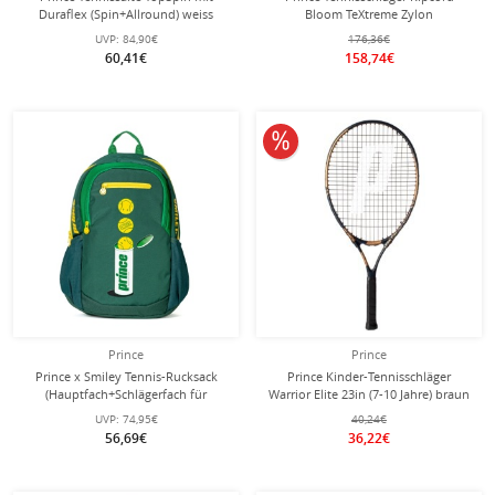
Duraflex (Spin+Allround) weiss
Bloom TeXtreme Zylon
100m Rolle
100in/280g/Turnier 2026 korallrot -
UVP:
84,90€
176,36€
unbesaitet -
60,41€
158,74€
10% reduziert
Prince
Prince
Prince x Smiley Tennis-Rucksack
Prince Kinder-Tennisschläger
(Hauptfach+Schlägerfach für
Warrior Elite 23in (7-10 Jahre) braun
Schläger) 2025 grün
- besaitet -
UVP:
74,95€
40,24€
56,69€
36,22€