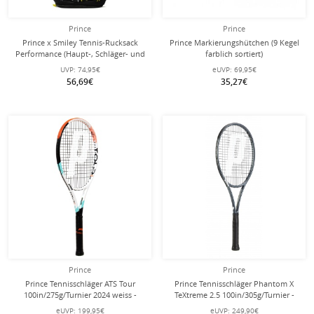
Prince
Prince
Prince x Smiley Tennis-Rucksack
Prince Markierungshütchen (9 Kegel
Performance (Haupt-, Schläger- und
farblich sortiert)
Schuhfach) 2025 schwarz
UVP:
74,95€
eUVP:
69,95€
56,69€
35,27€
Prince
Prince
Prince Tennisschläger ATS Tour
Prince Tennisschläger Phantom X
100in/275g/Turnier 2024 weiss -
TeXtreme 2.5 100in/305g/Turnier -
unbesaitet -
unbesaitet -
eUVP:
199,95€
eUVP:
249,90€