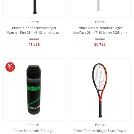
Prince
Prince
Prince Kinder-Tennisschläger
Prince Kinder-Tennisschläger
Warrior Elite 25in (9-12 Jahre) blau -
Ace/Face 23in (7-10 Jahre) 2025 pink
besaitet -
- besaitet -
46,28€
23,09€
41,65€
20,78€
10% reduziert
Prince
Prince
Prince Saitenstift für Logo-
Prince Tennisschläger Beast Power