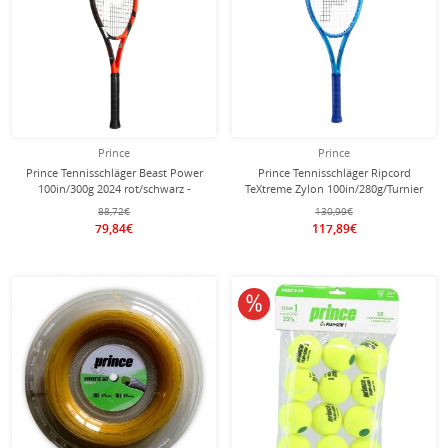
Prince
Prince
Prince Tennisschläger Beast Power
Prince Tennisschläger Ripcord
100in/300g 2024 rot/schwarz -
TeXtreme Zylon 100in/280g/Turnier
besaitet -
2025 blau - unbesaitet -
88,72€
130,99€
79,84€
117,89€
10% reduziert