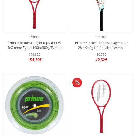
Prince
Prince
Prince Tennisschläger Ripstick O3
Prince Kinder-Tennisschläger Tour
TeXtreme Zylon 100in/300g/Turnier
26in/240g (11-14 Jahre) weiss -
2025 rot - unbesaitet -
besaitet -
171,32€
80,57€
154,20€
72,52€
10% reduziert