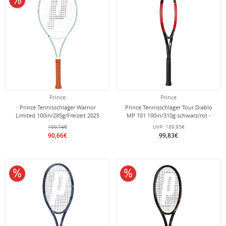
Prince
Prince
Prince Tennisschläger Warrior
Prince Tennisschläger Tour Diablo
Limited 100in/285g/Freizeit 2025
MP 101 100in/310g schwarz/rot -
weiss - besaitet -
unbesaitet -
100,74€
UVP:
189,95€
90,66€
99,83€
10% reduziert
10% reduziert