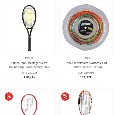
Prince
Prince
Prince Tennisschläger Beast
Prince Tennissaite Synthetic Gut
100in/300g/Turnier Smiley 2025
Duraflex Limited Edition
schwarz - unbesaitet -
(Allround+Haltbarkeit) bunt 200
UVP:
239,95€
UVP:
269,95€
Meter Rolle
120,91€
171,32€
10% reduziert
10% reduziert