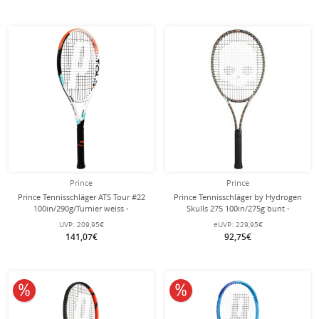
Prince
Prince
Prince Tennisschläger ATS Tour #22
Prince Tennisschläger by Hydrogen
100in/290g/Turnier weiss -
Skulls 275 100in/275g bunt -
unbesaitet -
besaitet -
UVP:
209,95€
eUVP:
229,95€
141,07€
92,75€
10% reduziert
10% reduziert