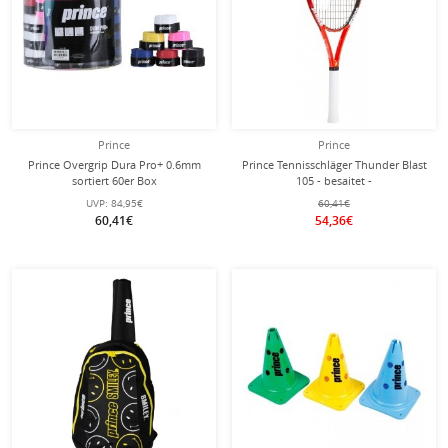
Prince
Prince
Prince Overgrip Dura Pro+ 0.6mm
Prince Tennisschläger Thunder Blast
sortiert 60er Box
105 - besaitet -
UVP:
84,95€
60,41€
60,41€
54,36€