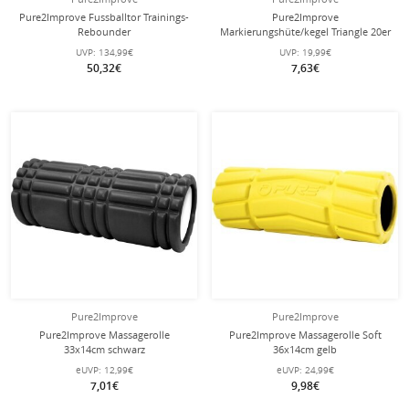
Pure2Improve Fussballtor Trainings-
Pure2Improve
Rebounder
Markierungshüte/kegel Triangle 20er
Set gelb/rot/weiss
UVP:
134,99€
UVP:
19,99€
50,32€
7,63€
Pure2Improve
Pure2Improve
Pure2Improve Massagerolle
Pure2Improve Massagerolle Soft
33x14cm schwarz
36x14cm gelb
eUVP:
12,99€
eUVP:
24,99€
7,01€
9,98€