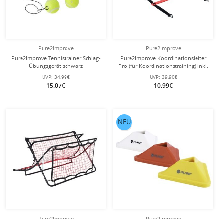
Pure2Improve
Pure2Improve
Pure2Improve Tennistrainer Schlag-
Pure2Improve Koordinationsleiter
Übungsgerät schwarz
Pro (für Koordinationstraining) inkl.
Tasche 4,5m rot
UVP:
34,99€
UVP:
39,90€
15,07€
10,99€
NEU
Pure2Improve
Pure2Improve