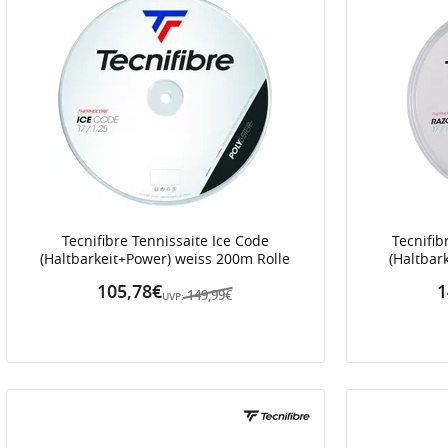
Tecnifibre Tennissaite Ice Code
Tecnifib
(Haltbarkeit+Power) weiss 200m Rolle
(Haltbar
105,78€
1
149,99€
UVP: