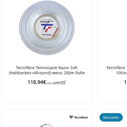
Tecnifibre Tennissaite Razor Soft
Tecnifibre
(Haltbarkeit+Allround) weiss 200m Rolle
105in
118,94€
1
199,90€
UVP:
Bestseller