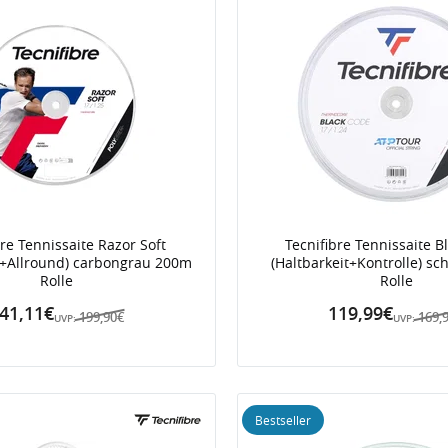
bre Tennissaite Razor Soft
Tecnifibre Tennissaite B
t+Allround) carbongrau 200m
(Haltbarkeit+Kontrolle) s
Rolle
Rolle
41,11€
119,99€
199,90€
169,
UVP:
UVP:
Bestseller