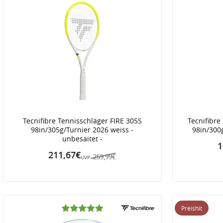
Tecnifibre Tennisschläger FIRE 305S
Tecnifibre
98in/305g/Turnier 2026 weiss -
98in/300g
unbesaitet -
1
211,67€
259,99€
UVP:
Preishit