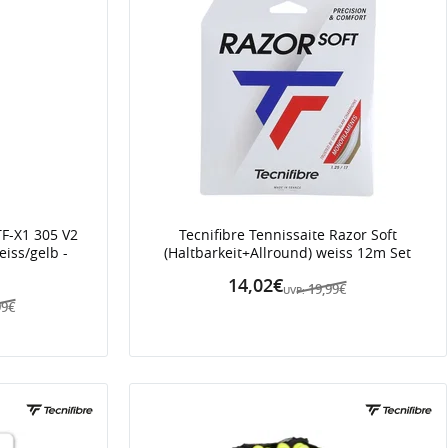
TF-X1 305 V2
Tecnifibre Tennissaite Razor Soft
iss/gelb -
(Haltbarkeit+Allround) weiss 12m Set
14,02€
19,99€
UVP:
99€