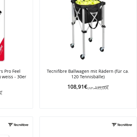
rs Pro Feel
Tecnifibre Ballwagen mit Rädern (für ca.
 weiss - 30er
120 Tennisbälle)
108,91€
135,00€
UVP:
9€