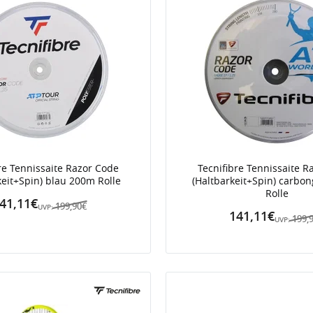
re Tennissaite Razor Code
Tecnifibre Tennissaite R
keit+Spin) blau 200m Rolle
(Haltbarkeit+Spin) carbo
Rolle
41,11€
199,90€
UVP:
141,11€
199,
UVP: