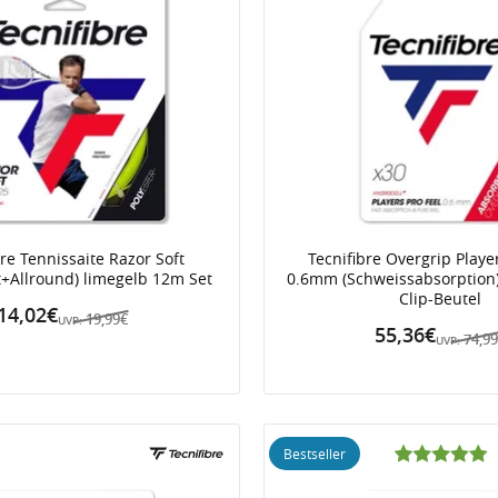
bre Tennissaite Razor Soft
Tecnifibre Overgrip Playe
t+Allround) limegelb 12m Set
0.6mm (Schweissabsorption)
Clip-Beutel
14,02€
19,99€
UVP:
55,36€
74,9
UVP:
Bestseller