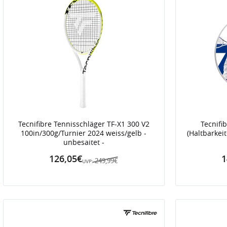
Tecnifibre Tennisschläger TF-X1 300 V2
Tecnifi
100in/300g/Turnier 2024 weiss/gelb -
(Haltbarkei
unbesaitet -
126,05€
1
249,99€
UVP: