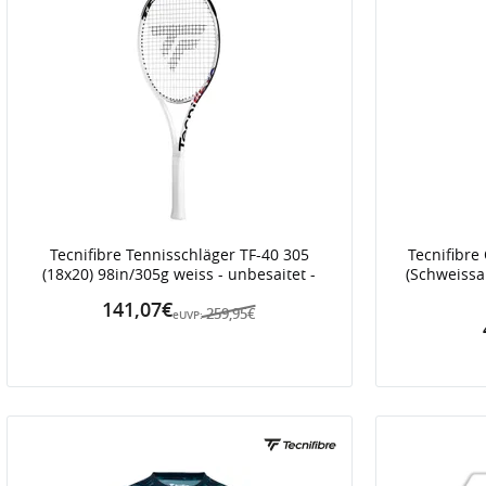
Tecnifibre Tennisschläger TF-40 305
Tecnifibre
(18x20) 98in/305g weiss - unbesaitet -
(Schweissab
141,07€
259,95€
eUVP: