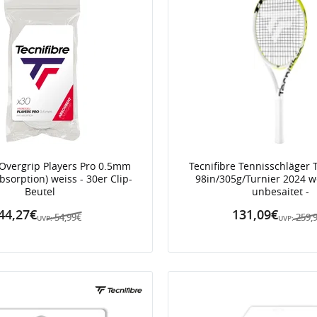
 Overgrip Players Pro 0.5mm
Tecnifibre Tennisschläger 
sorption) weiss - 30er Clip-
98in/305g/Turnier 2024 we
Beutel
unbesaitet -
44,27€
131,09€
54,99€
259,
UVP:
UVP: