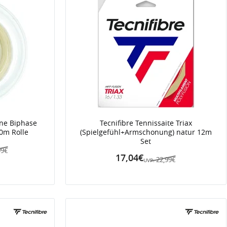
One Biphase
Tecnifibre Tennissaite Triax
0m Rolle
(Spielgefühl+Armschonung) natur 12m
Set
99€
17,04€
22,99€
UVP: