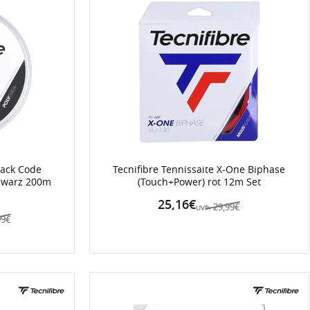
lack Code
Tecnifibre Tennissaite X-One Biphase
chwarz 200m
(Touch+Power) rot 12m Set
25,16€
29,99€
UVP:
99€