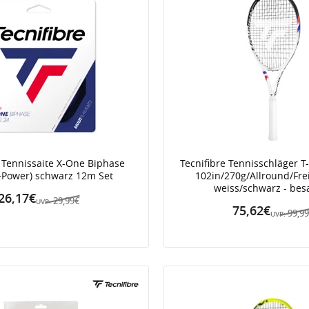
e Tennissaite X-One Biphase
Tecnifibre Tennisschläger T
+Power) schwarz 12m Set
102in/270g/Allround/Frei
weiss/schwarz - besa
26,17€
29,99€
UVP:
75,62€
99,9
UVP: