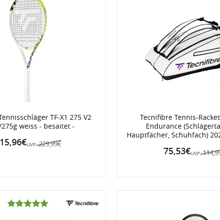
 Tennisschläger TF-X1 275 V2
Tecnifibre Tennis-Racke
/275g weiss - besaitet -
Endurance (Schlägerta
Hauptfächer, Schuhfach) 20
15,96€
229,99€
UVP:
75,53€
114,9
UVP: