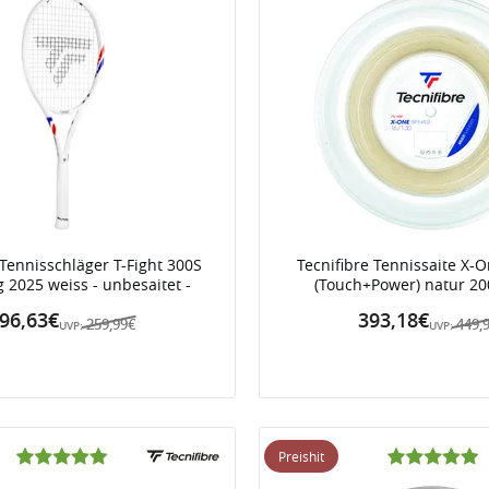
 Tennisschläger T-Fight 300S
Tecnifibre Tennissaite X-
 2025 weiss - unbesaitet -
(Touch+Power) natur 20
96,63€
393,18€
259,99€
449,
UVP:
UVP:
Preishit