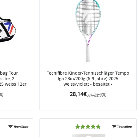
tbag Tour
Tecnifibre Kinder-Tennisschläger Tempo
sche, 2
Iga 23in/200g (6-9 Jahre) 2025
25 weiss 12er
weiss/violett - besaitet -
28,14€
9€
32,99€
UVP: