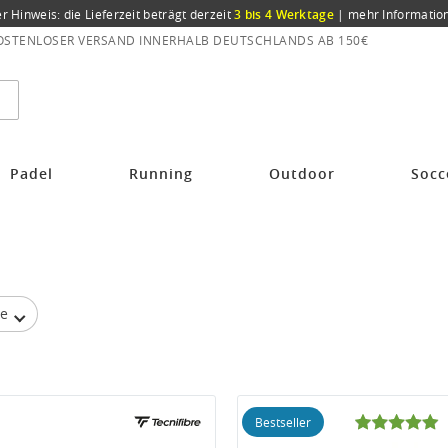
er Hinweis: die Lieferzeit beträgt derzeit
3 bis 4 Werktage
|
mehr Informatio
OSTENLOSER VERSAND INNERHALB DEUTSCHLANDS AB 150€
Padel
Running
Outdoor
Socc
be
Bestseller