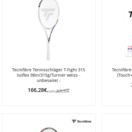
Tecnifibre Tennisschläger T-Fight 315
Tecnifibr
Isoflex 98in/315g/Turnier weiss -
(Touch
unbesaitet -
166,28€
269,95€
eUVP: