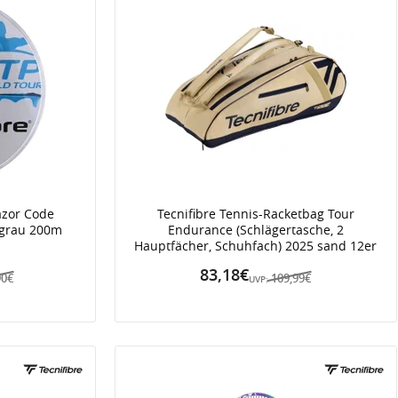
azor Code
Tecnifibre Tennis-Racketbag Tour
ngrau 200m
Endurance (Schlägertasche, 2
Hauptfächer, Schuhfach) 2025 sand 12er
83,18€
90€
109,99€
UVP: