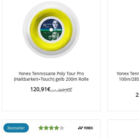
Yonex Tennissaite Poly Tour Pro
Yonex Tenn
(Haltbarkeit+Touch) gelb 200m Rolle
100in/285
120,91€
169,90€
UVP:
2
Bestseller