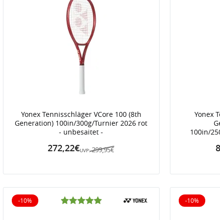
Yonex Tennisschläger VCore 100 (8th
Yonex T
Generation) 100in/300g/Turnier 2026 rot
G
- unbesaitet -
100in/250
272,22€
8
299,95€
UVP:
-10%
-10%
10% reduziert
10% reduz