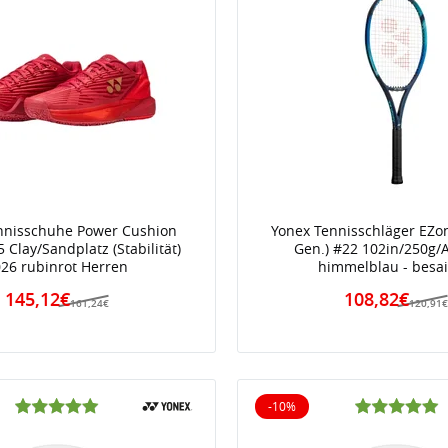
nnisschuhe Power Cushion
Yonex Tennisschläger EZon
5 Clay/Sandplatz (Stabilität)
Gen.) #22 102in/250g/
26 rubinrot Herren
himmelblau - besait
145,12€
108,82€
161,24€
120,91
-10%
iert
10% reduziert