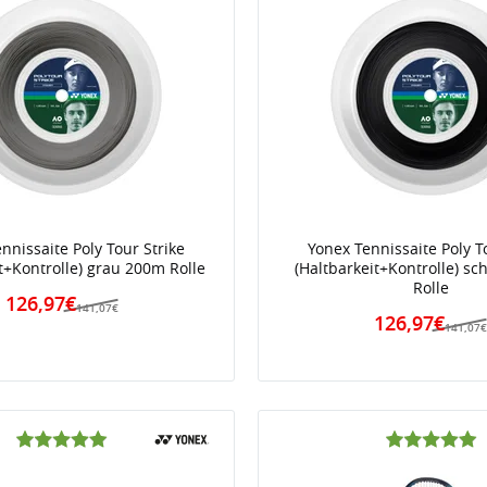
nnissaite Poly Tour Strike
Yonex Tennissaite Poly T
t+Kontrolle) grau 200m Rolle
(Haltbarkeit+Kontrolle) s
Rolle
126,97€
141,07€
126,97€
141,07
iert