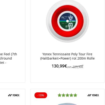
e Feel (7th
Yonex Tennissaite Poly Tour Fire
Allround
(Haltbarkeit+Power) rot 200m Rolle
et -
130,99€
229,90€
UVP:
€
-10%
10% reduziert