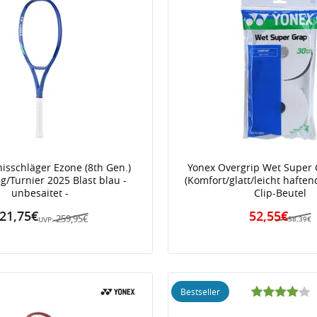
isschläger Ezone (8th Gen.)
Yonex Overgrip Wet Super
g/Turnier 2025 Blast blau -
(Komfort/glatt/leicht haften
unbesaitet -
Clip-Beutel
21,75€
52,55€
259,95€
58,39€
UVP:
Bestseller