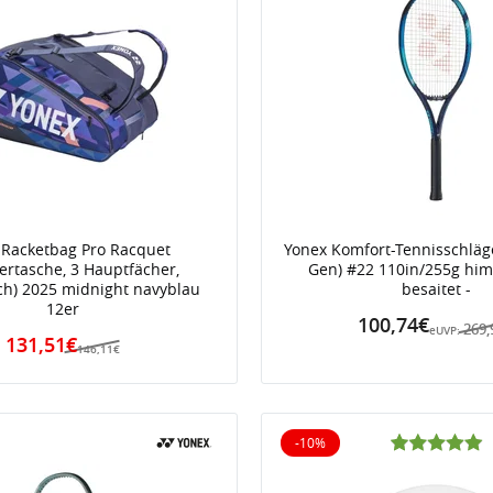
 Racketbag Pro Racquet
Yonex Komfort-Tennisschläg
ertasche, 3 Hauptfächer,
Gen) #22 110in/255g him
h) 2025 midnight navyblau
besaitet -
12er
100,74€
269,
eUVP:
131,51€
146,11€
-10%
10% reduziert