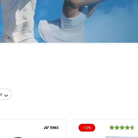
be
-10%
10% reduziert