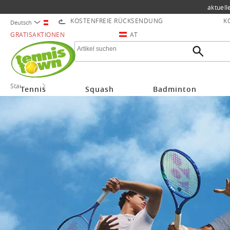
aktuell
KOSTENFREIE RÜCKSENDUNG
K
Deutsch
GRATISAKTIONEN
AT
Startseite
Yonex
Tennis
Squash
Badminton