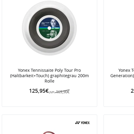
Yonex Tennissaite Poly Tour Pro
Yonex T
(Haltbarkeit+Touch) graphitegrau 200m
Generation)
Rolle
125,95€
2
169,90€
UVP: