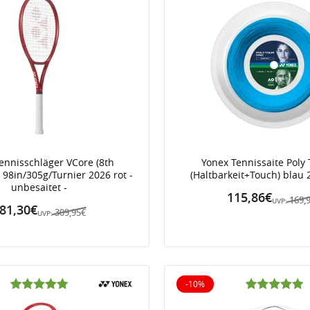
ennisschläger VCore (8th
Yonex Tennissaite Poly 
 98in/305g/Turnier 2026 rot -
(Haltbarkeit+Touch) blau
unbesaitet -
115,86€
169,
UVP:
81,30€
309,95€
UVP:
-10%
10% reduziert