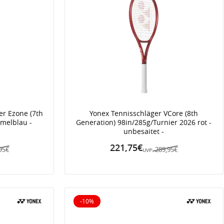
er Ezone (7th
Yonex Tennisschläger VCore (8th
melblau -
Generation) 98in/285g/Turnier 2026 rot -
unbesaitet -
221,75€
95€
289,95€
UVP:
-10%
10% reduziert