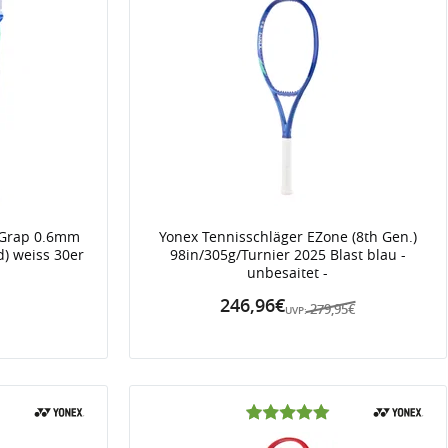
 Grap 0.6mm
Yonex Tennisschläger EZone (8th Gen.)
d) weiss 30er
98in/305g/Turnier 2025 Blast blau -
unbesaitet -
246,96€
279,95€
UVP: