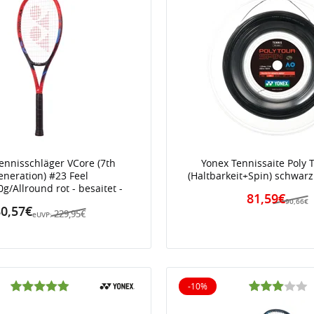
ennisschläger VCore (7th
Yonex Tennissaite Poly 
eneration) #23 Feel
(Haltbarkeit+Spin) schwar
g/Allround rot - besaitet -
81,59€
90,66€
0,57€
229,95€
eUVP:
-10%
iert
10% reduziert