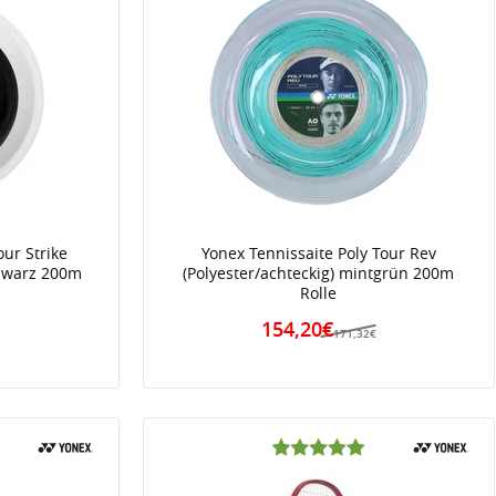
our Strike
Yonex Tennissaite Poly Tour Rev
chwarz 200m
(Polyester/achteckig) mintgrün 200m
Rolle
154,20€
€
171,32€