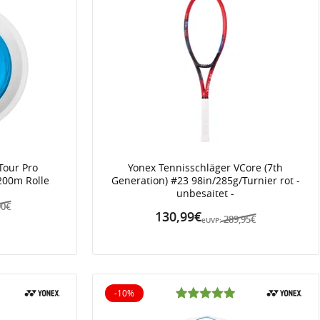
Tour Pro
Yonex Tennisschläger VCore (7th
 200m Rolle
Generation) #23 98in/285g/Turnier rot -
unbesaitet -
90€
130,99€
289,95€
eUVP:
-10%
10% reduziert