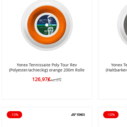
Yonex Tennissaite Poly Tour Rev
Yonex Te
(Polyester/achteckig) orange 200m Rolle
(Haltbarkei
126,97€
141,07€
-10%
-10%
10% reduziert
10% reduz