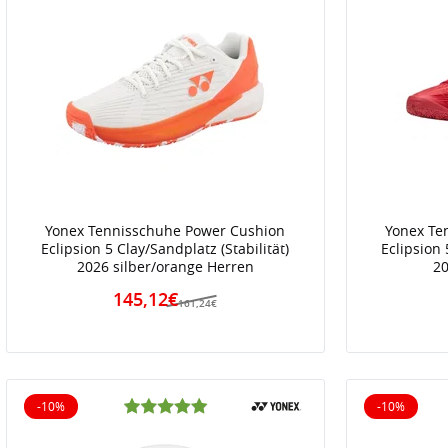
Yonex Tennisschuhe Power Cushion
Yonex Te
Eclipsion 5 Clay/Sandplatz (Stabilität)
Eclipsion 
2026 silber/orange Herren
20
145,12€
161,24€
-10%
-10%
10% reduziert
10% reduz