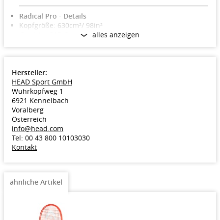
Radical Pro - Details
Kopfgröße: 630cm²/ 98in²
Gewicht: 315 Gramm (unbesaitet)
alles anzeigen
Länge: 68,5cm/ 27in
Balance: 31,5cm/ 1 in HL
Rahmenprofil: 20-21,5-21mm
Besaitungsbild: 16x19
Hersteller:
Technologien: Graphene 360+, Sound Grommets, Controll
HEAD Sport GmbH
Pattern
Wuhrkopfweg 1
Griffband: Head HydroSorb Pro
6921 Kennelbach
Modell 2021/2022
Voralberg
Merkmale
Österreich
Schlägertyp: Turnierschläger
info@head.com
Zielgruppe: Turnierspieler, Clubspieler
Tel: 00 43 800 10103030
Kontakt
ähnliche Artikel