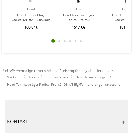
Head
Head
Head
Head Tennisschläger
Head Tennisschläger
Head Tennissc
Radical MP #21 98in/300g
Radical Pro #23
Radical MP 
orange - besaitet -
98in/315g/Turnier
98in/300g/Tur
160,84€
151,16€
181,42€
rot/schwarz - unbesaitet -
rot/schwarz - unb
1
eUVP: ehemalige unverbindliche Preisempfehlung des Herstellers
Startseite
Tennis
Tennisschläger
Head Tennisschläger
Head Tennisschläger Radical Pro #21 98in/315g/Turnier orange - unbesaitet -
KONTAKT