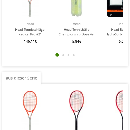
Head
Head
Head
Head Tennisschläger
Head Tennisbälle
Head Basisb
Radical Pro #21
Championship Dose 4er
HydroSorb Pro
98in/315g/Turnier orange
weiss
146,11€
5,84€
6,04€
- besaitet -
aus dieser Serie