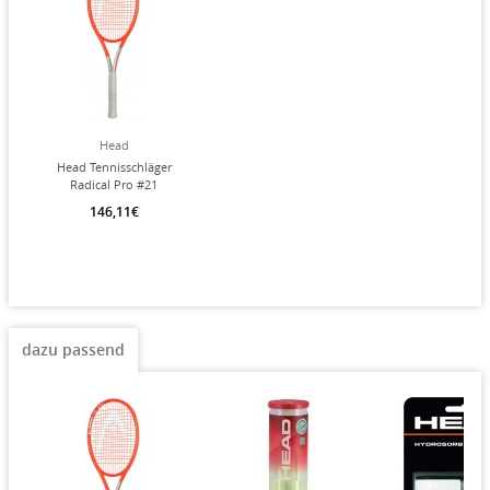
Head
Head Tennisschläger
Radical Pro #21
98in/315g/Turnier orange
146,11€
- besaitet -
dazu passend